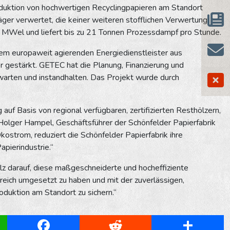
oduktion von hochwertigen Recyclingpapieren am Standort
äger verwertet, die keiner weiteren stofflichen Verwertung
 MWel und liefert bis zu 21 Tonnen Prozessdampf pro Stunde.
em europaweit agierenden Energiedienstleister aus
r gestärkt. GETEC hat die Planung, Finanzierung und
arten und instandhalten. Das Projekt wurde durch
auf Basis von regional verfügbaren, zertifizierten Resthölzern,
 Holger Hampel, Geschäftsführer der Schönfelder Papierfabrik
trom, reduziert die Schönfelder Papierfabrik ihre
apierindustrie.“
 darauf, diese maßgeschneiderte und hocheffiziente
eich umgesetzt zu haben und mit der zuverlässigen,
oduktion am Standort zu sichern.“
App
Facebook
Reddit
Share