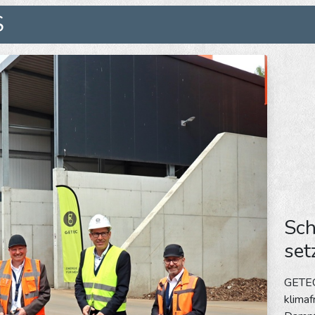
S
Sch
set
GETEC
klimaf