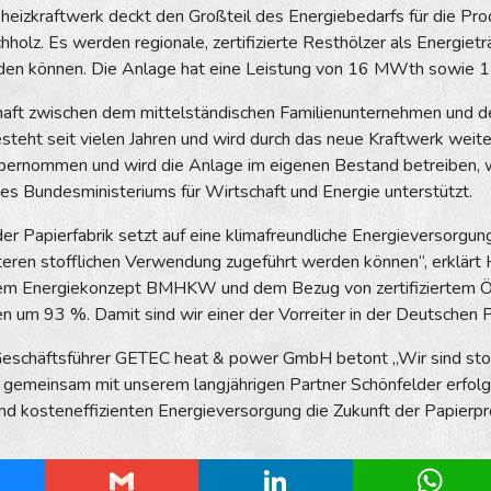
eizkraftwerk deckt den Großteil des Energiebedarfs für die Pr
olz. Es werden regionale, zertifizierte Resthölzer als Energietr
den können. Die Anlage hat eine Leistung von 16 MWth sowie 1
haft zwischen dem mittelständischen Familienunternehmen und d
eht seit vielen Jahren und wird durch das neue Kraftwerk weite
übernommen und wird die Anlage im eigenen Bestand betreiben, w
es Bundesministeriums für Wirtschaft und Energie unterstützt.
er Papierfabrik setzt auf eine klimafreundliche Energieversorgung 
teren stofflichen Verwendung zugeführt werden können“, erklärt
m Energiekonzept BMHKW und dem Bezug von zertifiziertem Ökos
n um 93 %. Damit sind wir einer der Vorreiter in der Deutschen P
eschäftsführer GETEC heat & power GmbH betont „Wir sind stolz
 gemeinsam mit unserem langjährigen Partner Schönfelder erfolgr
nd kosteneffizienten Energieversorgung die Zukunft der Papierpr
esky
Gmail
LinkedIn
Whats