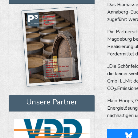
Das Biomasseh
Annaberg-Buchh
zugeführt wer
Die Partnersc
Magdeburg best
Realisierung 
Fördermittel d
„Die Schönfeld
die keiner wei
GmbH. „Mit de
CO
.Emissione
2
Unsere Partner
Hajo Hoops, G
Energielösung
nachhaltigen u
Blu