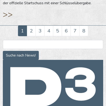
der offizielle Startschuss mit einer Schlüsselübergabe.
>>
1
2
3
4
5
6
7
8