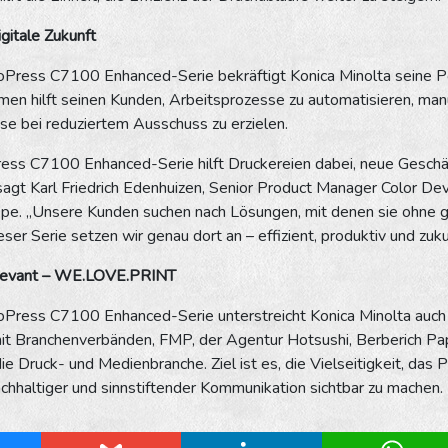
digitale Zukunft
oPress C7100 Enhanced-Serie bekräftigt Konica Minolta seine Posit
n hilft seinen Kunden, Arbeitsprozesse zu automatisieren, manue
se bei reduziertem Ausschuss zu erzielen.
ess C7100 Enhanced-Serie hilft Druckereien dabei, neue Geschäf
agt Karl Friedrich Edenhuizen, Senior Product Manager Color Devi
ope. „Unsere Kunden suchen nach Lösungen, mit denen sie ohne
eser Serie setzen wir genau dort an – effizient, produktiv und zu
relevant – WE.LOVE.PRINT
ioPress C7100 Enhanced-Serie unterstreicht Konica Minolta auch
it Branchenverbänden, FMP, der Agentur Hotsushi, Berberich Pap
die Druck- und Medienbranche. Ziel ist es, die Vielseitigkeit, das P
chhaltiger und sinnstiftender Kommunikation sichtbar zu machen.