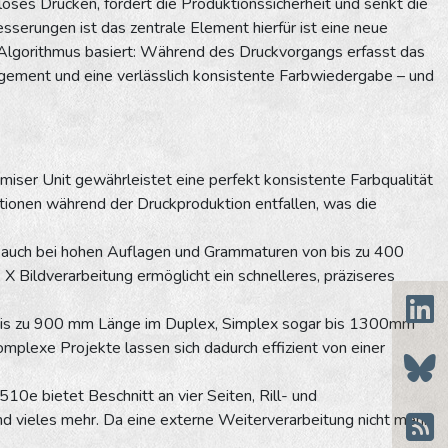
loses Drucken, fördert die Produktionssicherheit und senkt die
sserungen ist das zentrale Element hierfür ist eine neue
n Algorithmus basiert: Während des Druckvorgangs erfasst das
gement und eine verlässlich konsistente Farbwiedergabe – und
imiser Unit gewährleistet eine perfekt konsistente Farbqualität
tionen während der Druckproduktion entfallen, was die
e – auch bei hohen Auflagen und Grammaturen von bis zu 400
 X Bildverarbeitung ermöglicht ein schnelleres, präziseres
 bis zu 900 mm Länge im Duplex, Simplex sogar bis 1300mm
mplexe Projekte lassen sich dadurch effizient von einer
10e bietet Beschnitt an vier Seiten, Rill- und
und vieles mehr. Da eine externe Weiterverarbeitung nicht mehr