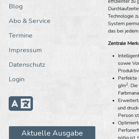
effizienter zu
Blog
Durchlaufzeite
Technologie z
Abo & Service
System perman
das bei jedem
Termine
Zentrale Merk
Impressum
Intellige
sowie Vor
Datenschutz
Produktivi
Login
Perfekte 
2
g/m
. Die
Farbmana
Erweitert
und druck
Person st
Optimiert
Perforier
Aktuelle Ausgabe
nötig ist,