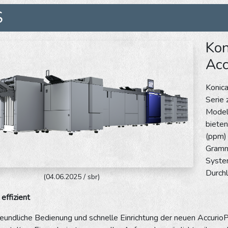
S
Kon
Acc
Konic
Serie 
Model
bieten
(ppm) 
Gramm
System
Durchl
(04.06.2025 / sbr)
 effizient
eundliche Bedienung und schnelle Einrichtung der neuen Accurio