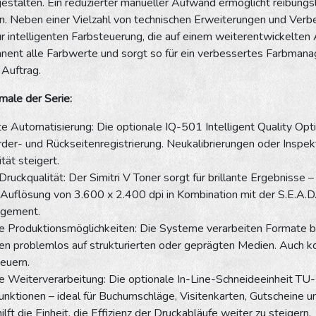
 gestalten. Ein reduzierter manueller Aufwand ermöglicht reibungs
n. Neben einer Vielzahl von technischen Erweiterungen und Verbe
ur intelligenten Farbsteuerung, die auf einem weiterentwickelte
ent alle Farbwerte und sorgt so für ein verbessertes Farbmana
 Auftrag.
male der Serie:
nte Automatisierung: Die optionale IQ-501 Intelligent Quality Opt
der- und Rückseitenregistrierung. Neukalibrierungen oder Inspek
tät steigert.
Druckqualität: Der Simitri V Toner sorgt für brillante Ergebniss
 Auflösung von 3.600 x 2.400 dpi in Kombination mit der S.E.A.D.
gement.
e Produktionsmöglichkeiten: Die Systeme verarbeiten Formate
en problemlos auf strukturierten oder geprägten Medien. Auch ko
euern.
e Weiterverarbeitung: Die optionale In-Line-Schneideeinheit TU-5
funktionen – ideal für Buchumschläge, Visitenkarten, Gutscheine 
 hilft die Einheit, die Effizienz der Druckabläufe weiter zu steigern.