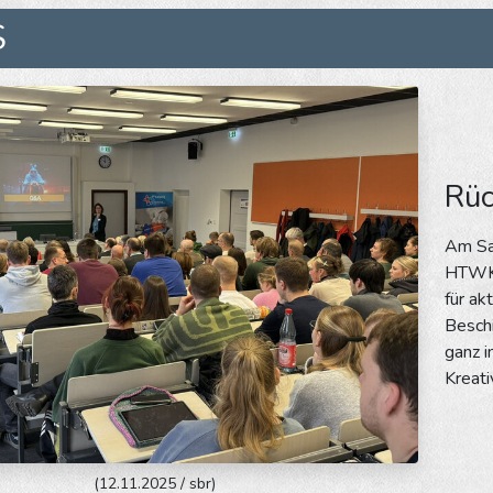
S
Rüc
Am Sa
HTWK L
für ak
Beschi
ganz i
Kreati
(12.11.2025 / sbr)