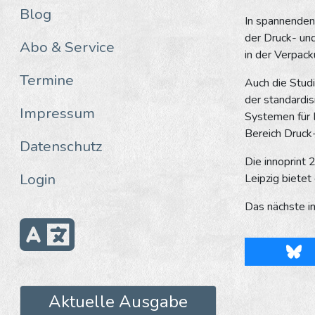
Blog
In spannenden 
der Druck- un
Abo & Service
in der Verpac­
Termine
Auch die Studi
der stan­dardi
Impressum
Systemen für 
Bereich Druck
Datenschutz
Die innoprint 
Login
Leipzig bietet
Das nächste i
Blu
Aktuelle Ausgabe