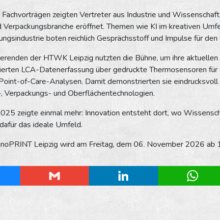
Fachvorträgen zeigten Vertreter aus Industrie und Wissen­schaf
d Verpackungsbranche eröffnet. Themen wie KI im kreativen Umf
kungsindustrie boten reichlich Gesprächsstoff und Impulse für de
erenden der HTWK Leipzig nutzten die Bühne, um ihre aktuel­len 
sierten LCA-Datenerfassung über gedruckte Thermosensoren für fle
Point-of-Care-Analysen. Damit demonstrierten sie eindrucksvol
-, Verpackungs- und Oberflächentechnologien.
2025 zeigte einmal mehr: Innovation entsteht dort, wo Wissen­s
 dafür das ideale Umfeld.
nnoPRINT Leipzig wird am Freitag, dem 06. November 2026 ab 1
esky
Gmail
LinkedIn
Whats