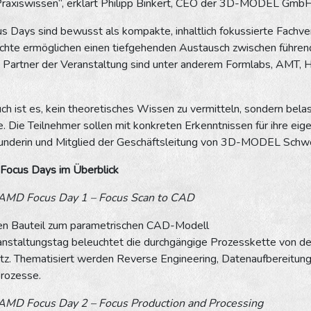
Praxiswissen“, erklärt Philipp Binkert, CEO der 3D-MODEL GmbH
 Days sind bewusst als kompakte, inhaltlich fokussierte Fachve
hte ermöglichen einen tiefgehenden Austausch zwischen führend
n. Partner der Veranstaltung sind unter anderem Formlabs, AM
h ist es, kein theoretisches Wissen zu vermitteln, sondern belas
. Die Teilnehmer sollen mit konkreten Erkenntnissen für ihre e
underin und Mitglied der Geschäftsleitung von 3D-MODEL Schwe
Focus Days im Überblick
AMD Focus Day 1 – Focus Scan to CAD
en Bauteil zum parametrischen CAD-Modell
anstaltungstag beleuchtet die durchgängige Prozesskette von de
. Thematisiert werden Reverse Engineering, Datenaufbereitung 
rozesse.
AMD Focus Day 2 – Focus Production and Processing