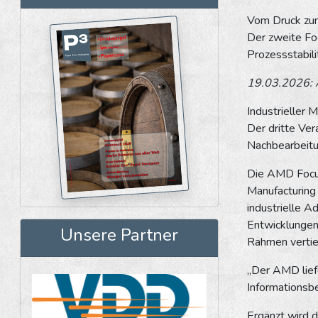
Vom Druck zum
Der zweite Fo
Prozessstabil
19.03.2026: 
Industrieller 
Der dritte Ver
Nachbearbeitun
Die AMD Focus
Manufacturing
industrielle A
Entwicklungen
Unsere Partner
Rahmen vertief
„Der AMD liefe
Informationsbe
Ergänzt wird d