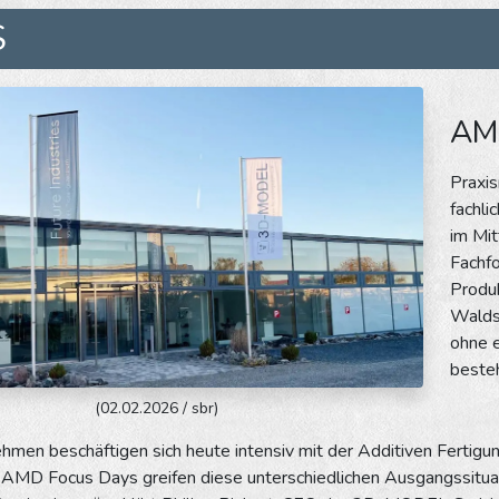
S
AM
Praxis
fachli
im Mi
Fachf
Produk
Waldse
ohne e
beste
(02.02.2026 / sbr)
hmen beschäftigen sich heute intensiv mit der Additiven Fertigu
 AMD Focus Days greifen diese unterschiedlichen Ausgangssituat