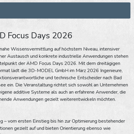
D Focus Days 2026
nahe Wissensvermittlung auf höchstem Niveau, intensiver
cher Austausch und konkrete industrielle Anwendungen stehen
ttelpunkt der AMD Focus Days 2026. Mit dem dreitägigen
ormat lädt die 3D-MODEL GmbH im März 2026 Ingenieure,
tionsverantwortliche und technische Entscheider nach Bad
e ein. Die Veranstaltung richtet sich sowohl an Unternehmen
igene additive Systeme als auch an erfahrene Anwender, die
hende Anwendungen gezielt weiterentwickeln möchten.
ng – vom ersten Einstieg bis hin zur Optimierung bestehender
ionen gezielt auf und bieten Orientierung ebenso wie