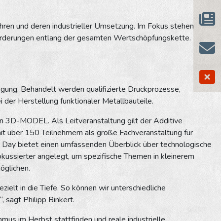
hren und deren industrieller Umsetzung. Im Fokus stehen
forderungen entlang der gesamten Wertschöpfungskette.
tigung. Behandelt werden qualifizierte Druckprozesse,
 der Herstellung funktionaler Metallbauteile.
on 3D-MODEL. Als Leitveranstaltung gilt der Additive
it über 150 Teilnehmern als große Fachveranstaltung für
ng Day bietet einen umfassenden Überblick über technologische
ussierter angelegt, um spezifische Themen in kleinerem
öglichen.
ielt in die Tiefe. So können wir unterschiedliche
 sagt Philipp Binkert.
hmus im Herbst stattfinden und reale industrielle