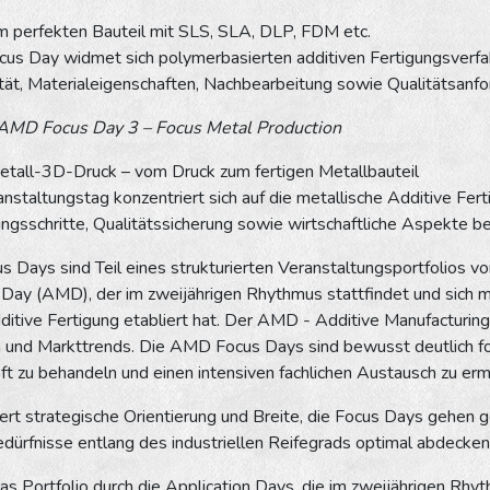
 perfekten Bauteil mit SLS, SLA, DLP, FDM etc.
cus Day widmet sich polymerbasierten additiven Fertigungsverfa
ität, Materialeigenschaften, Nachbearbeitung sowie Qualitätsan
AMD Focus Day 3 – Focus Metal Production
Metall-3D-Druck – vom Druck zum fertigen Metallbauteil
anstaltungstag konzentriert sich auf die metallische Additive Fer
gsschritte, Qualitätssicherung sowie wirtschaftliche Aspekte bei
 Days sind Teil eines strukturierten Veranstaltungsportfolios v
 Day (AMD), der im zweijährigen Rhythmus stattfindet und sich m
dditive Fertigung etabliert hat. Der AMD - Additive Manufacturi
 und Markttrends. Die AMD Focus Days sind bewusst deutlich fok
t zu behandeln und einen intensiven fachlichen Austausch zu erm
rt strategische Orientierung und Breite, die Focus Days gehen gez
dürfnisse entlang des industriellen Reifegrads optimal abdecken“,
as Portfolio durch die Application Days, die im zweijährigen Rhyt