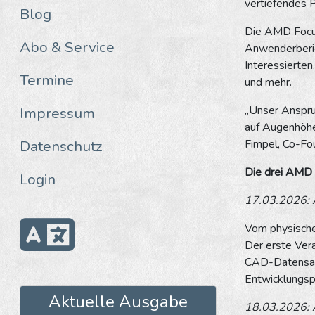
vertiefendes 
Blog
Die AMD Focus
Abo & Service
Anwenderberic
Interessierte
Termine
und mehr.
„Unser Anspruc
Impressum
auf Augenhöhe
Datenschutz
Fimpel, Co-Fo
Die drei AMD 
Login
17.03.2026: 
Vom physisch
Der erste Ver
CAD-Datensatz
Entwicklungsp
Aktuelle Ausgabe
18.03.2026: 