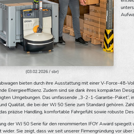
entwic
unter
Aufwa
(03.02.2026 / sbr)
bwagen bieten durch ihre Ausstattung mit einer V-Force-48-Vol
nde Energieeffizienz. Zudem sind sie dank ihres kompakten Desi
engten Umgebungen. Das umfassende „3-2-1-Garantie-Paket“, im M
 und Qualität, die bei der WJ 50 Serie zum Standard gehören. Za
das präzise Handling, komfortable Fahrgefühl sowie robuste De
ung der WJ 50 Serie für den renommierten IFOY Award spiegelt 
t wider. Sie zeigt, dass wir seit unserer Firmengründung vor über 8