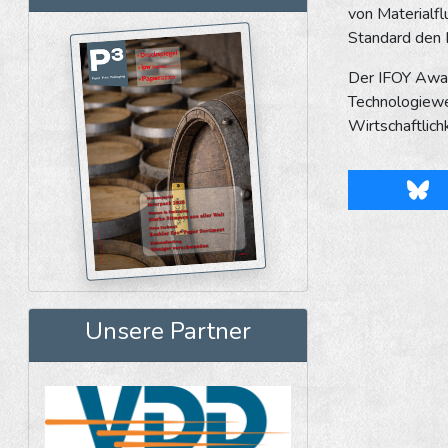
von Materialfl
Standard den N
Der IFOY Awar
Technologiewet
Wirtschaftlich
Blu
Unsere Partner