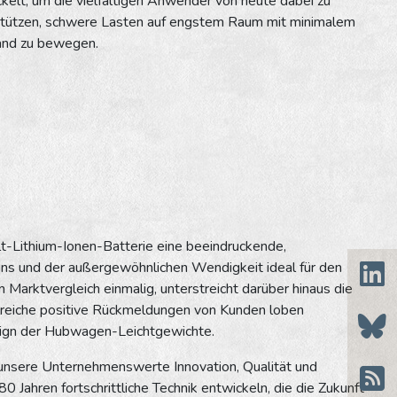
kelt, um die vielfältigen Anwender von heute dabei zu
stützen, schwere Lasten auf engstem Raum mit minimalem
nd zu bewegen.
t-Lithium-Ionen-Batterie eine beeindruckende,
gns und der außergewöhnlichen Wendigkeit ideal für den
arktvergleich einmalig, unterstreicht darüber hinaus die
hlreiche positive Rückmeldungen von Kunden loben
sign der Hubwagen-Leichtgewichte.
unsere Unternehmenswerte Innovation, Qualität und
0 Jahren fortschrittliche Technik entwickeln, die die Zukunft