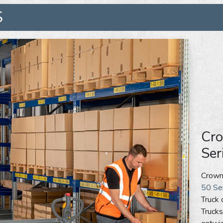
S
Cro
Ser
Crown,
50 Se
Truck 
Truck