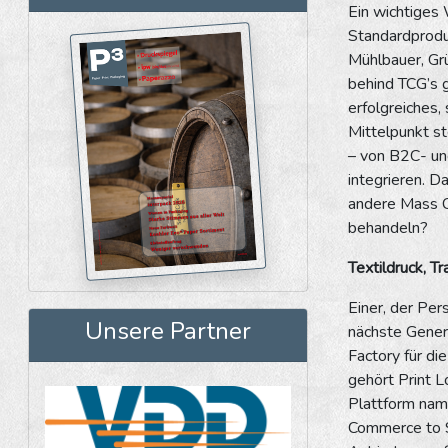
Ein wichtiges 
Standardproduk
Mühlbauer, Gr
behind TCG’s g
erfolgreiches
Mittelpunkt st
– von B2C- und
integrieren. 
andere Mass Cu
behandeln?
Textildruck, T
Einer, der Per
Unsere Partner
nächste Gener
Factory für d
gehört Print L
Plattform nam
Commerce to S