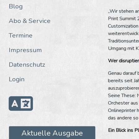
Blog
„Wir stehen an
Print Summit 2
Abo & Service
Customization 
weiterentwicke
Termine
Traditionsunte
Umgang mit KI
Impressum
Wer disruptier
Datenschutz
Genau darauf 
Login
bereits seit J
auszuprobieren
Seine These: N
Orchester aus
Onlineprinter 
das andere so 
Ein Blick ins 
Aktuelle Ausgabe