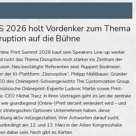
 2026 holt Vordenker zum Thema
ruption auf die Bühne
nline Print Summit 2026 baut sein Speakers Line-up weiter
d rückt das Thema Disruption noch stärker ins Zentrum der
sion. Neu bestätigte Referenten sind: Ruppert Bodmeier,
r der KI-Plattform „Disrooptive“, Philipp Mühlbauer, Gründer
EO des Onlineprint-Schwergewichts The Customization Group,
anzösische Onlineprint-Experte Ludovic Martin sowie Print-
ic-CEO Michal Tracz. In ihren Vorträgen geht es um die zentrale
 wie grundlegend (Online-)Print derzeit verändert wird – und
e strategischen Optionen Unternehmen haben, diese
klung aktiv mitzugestalten. Wer Antworten darauf sucht,
 unbedingt am 12. und 13. März in der Alten Kongresshalle
n dabei sein. Noch gibt es Karten.