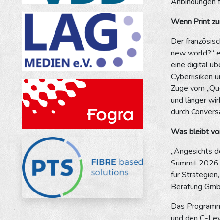
Anbindungen f
Wenn Print zu
Der französisc
new world?“ e
eine digital ü
Cyberrisiken u
Zuge vom „Ques
und länger wir
durch Convers
Was bleibt vom
„Angesichts de
Summit 2026 r
für Strategie
Beratung GmbH
Das Programm 
und den C-Lev