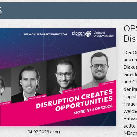
S
OPS
Dis
Der O
aus un
Diskus
Gründe
und C
der fr
Logist
Frage,
welch
Entwic
sollte
(04.02.2026 / sbr)
Münche