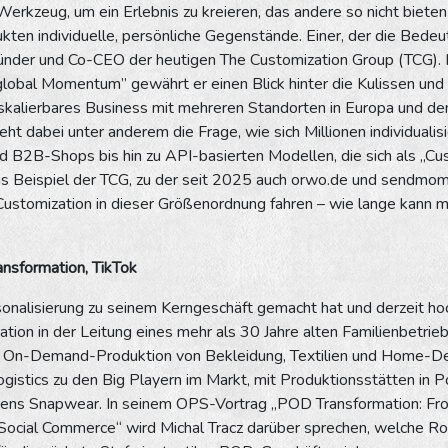
Werkzeug, um ein Erlebnis zu kreieren, das andere so nicht biete
ten individuelle, persönliche Gegenstände. Einer, der die Bedeut
ünder und Co-CEO der heutigen The Customization Group (TCG). 
lobal Momentum” gewährt er einen Blick hinter die Kulissen und z
, skalierbares Business mit mehreren Standorten in Europa und 
eht dabei unter anderem die Frage, wie sich Millionen individual
 B2B-Shops bis hin zu API-basierten Modellen, die sich als „Cus
Das Beispiel der TCG, zu der seit 2025 auch orwo.de und sendmom
stomization in dieser Größenordnung fahren – wie lange kann ma
ransformation, TikTok
sonalisierung zu seinem Kerngeschäft gemacht hat und derzeit hochs
ation in der Leitung eines mehr als 30 Jahre alten Familienbetr
ie On-Demand-Produktion von Bekleidung, Textilien und Home-De
ogistics zu den Big Playern im Markt, mit Produktionsstätten i
ens Snapwear. In seinem OPS-Vortrag „POD Transformation: Fro
ocial Commerce“ wird Michal Tracz darüber sprechen, welche Rol