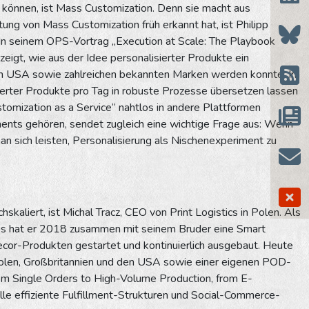
n können, ist Mass Customization. Denn sie macht aus
ung von Mass Customization früh erkannt hat, ist Philipp
In seinem OPS-Vortrag „Execution at Scale: The Playbook
eigt, wie aus der Idee personalisierter Produkte ein
den USA sowie zahlreichen bekannten Marken werden konnte. Im
isierter Produkte pro Tag in robuste Prozesse übersetzen lassen
tomization as a Service“ nahtlos in andere Plattformen
ents gehören, sendet zugleich eine wichtige Frage aus: Wenn
n sich leisten, Personalisierung als Nischenexperiment zu
kaliert, ist Michal Tracz, CEO von Print Logistics in Polen. Als
iebs hat er 2018 zusammen mit seinem Bruder eine Smart
cor-Produkten gestartet und kontinuierlich ausgebaut. Heute
n Polen, Großbritannien und den USA sowie einer eigenen POD-
m Single Orders to High-Volume Production, from E-
le effiziente Fulfillment-Strukturen und Social-Commerce-