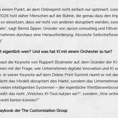
 einem Punkt, an dem Onlineprint nicht einfach nur optimiert, so
026 holt daher Menschen auf die Bühne, die genau dazu den Impuls
so einsetzen, dass wir nicht von anderen disruptiert werden, so
ln“, sagt Bernd Zipper, Gründer von zipcon consulting und Mitver
rnehmen durchaus eine Herausforderung: Absolute Selbstreflexion,
.“
t eigentlich wen? Und was hat KI mit einem Orchester zu tun?
baut die Keynote von Ruppert Bodmeier auf, dem Gründer der KI-
ahren mit der Frage, wie Unternehmen digitale Innovation und KI 
. In seiner Keynote auf dem Online Print Summit räumt er mit de
icht das Modell disruptiert den Markt, sondern das Unternehmen,
 vielen intelligenten Systemen – der eigentliche Wettbewerbsvor
heißt das nicht „Welches KI-Tool nutzen wir?“, sondern „Wie orch
nicht bieten können?“
Playbook der The Customization Group