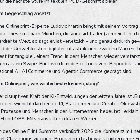
ür die nächste Stufe im textilen POD-Geschäft spielen.
m Gegenschlag ansetzt
he Onlineprint-Experte Ludovic Martin bringt mit seinem Vortrag „
ine These mit nach München, die angesichts der (vermeintlich) 
berdrehte Welt, so sagt er, ist verletzlich – und genau dadurch 
nd die Umweltkosten digitaler Infrastrukturen zwingen Marken, ih
t for tangible“, einem Trend, in dem Menschen wieder verstärkt
ken als ein Swipe. Print werde in dieser Logik vom Beiprodukt zu
ational AI, AI Commerce und Agentic Commerce geprägt sind.
 Onlineprint, wie wir ihn heute kennen, übrig?
r disruptiven Kraft der KI-Entwicklungen der letzten Jahre ist ‚B
eden wir nicht darüber, ob KI, Plattformen und Creator-Ökosyst
n, Prozesse und Menschen in den Unternehmen bedeutet“, erklärt
 und OPS-Mitveranstalter in klaren Worten.
des Online Print Summits verknüpft 2026 die Konferenz mit neue
el-Classrooms zu einem Programm, das bewusst unbequeme Frage