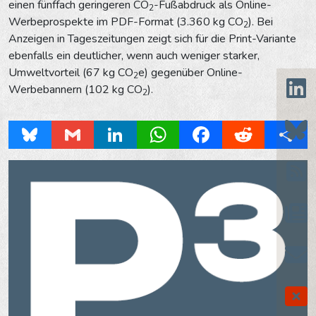
einen fünffach geringeren CO
-Fußabdruck als Online-
2
Werbeprospekte im PDF-Format (3.360 kg CO
). Bei
2
Anzeigen in Tageszeitungen zeigt sich für die Print-Variante
ebenfalls ein deutlicher, wenn auch weniger starker,
Umweltvorteil (67 kg CO
e) gegenüber Online-
2
Werbebannern (102 kg CO
).
2
Bluesky
Gmail
LinkedIn
WhatsApp
Facebook
Reddit
Share