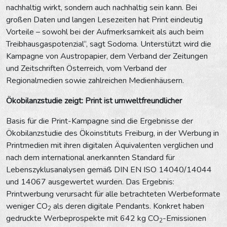
nachhaltig wirkt, sondern auch nachhaltig sein kann. Bei
großen Daten und langen Lesezeiten hat Print eindeutig
Vorteile – sowohl bei der Aufmerksamkeit als auch beim
Treibhausgaspotenzial“, sagt Sodoma. Unterstützt wird die
Kampagne von Austropapier, dem Verband der Zeitungen
und Zeitschriften Österreich, vom Verband der
Regionalmedien sowie zahlreichen Medienhäusern.
Ökobilanzstudie zeigt: Print ist umweltfreundlicher
Basis für die Print-Kampagne sind die Ergebnisse der
Ökobilanzstudie des Ökoinstituts Freiburg, in der Werbung in
Printmedien mit ihren digitalen Äquivalenten verglichen und
nach dem international anerkannten Standard für
Lebenszyklusanalysen gemäß DIN EN ISO 14040/14044
und 14067 ausgewertet wurden. Das Ergebnis:
Printwerbung verursacht für alle betrachteten Werbeformate
weniger CO
als deren digitale Pendants. Konkret haben
2
gedruckte Werbeprospekte mit 642 kg CO
-Emissionen
2