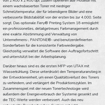
von 2.400 x 2.400 dpi. Zudem operieren alle Modelle mit
einem wachsbasierten Toner mit niedriger
Schmelztemperatur, der für lebendigere Bilder und eine
verbesserte Bildstabilität von der ersten bis zur 4.000. Seite
sorgt. Das optionale Fiery® Printing System 18 ermöglicht
ein professionelles, detailgetreues Farbmanagement durch
eine exakte Abstimmung und Verwaltung von
Unternehmens-, PANTONE®- und benutzerdefinierten
Sonderfarben für die konsistente Farbwiedergabe.
Gleichzeitig verwaltet die Software den Auftragsfortschritt
und unterstützt bei der Arbeitsplanung.
Darüber hinaus sind es die ersten MFP von UTAX mit
Wasserkühlung. Diese unterdrückt den Temperaturanstieg in
der Entwicklereinheit, um einen Qualitätsverlust des Toners
zu verhindern, und verlängert die Produktionszyklen. Im
Zusammenspiel mit der neuen Tonertechnologie wird
außerdem der Energieverbrauch der Systeme gesenkt und
die TEC-Werte werden verbessert. Auch das neu