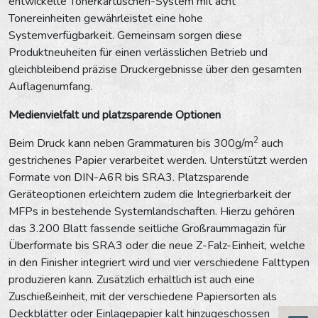
entwickelte Tonerkartuschen-System mit acht
Tonereinheiten gewährleistet eine hohe
Systemverfügbarkeit. Gemeinsam sorgen diese
Produktneuheiten für einen verlässlichen Betrieb und
gleichbleibend präzise Druckergebnisse über den gesamten
Auflagenumfang.
Medienvielfalt und platzsparende Optionen
2
Beim Druck kann neben Grammaturen bis 300g/m
auch
gestrichenes Papier verarbeitet werden. Unterstützt werden
Formate von DIN-A6R bis SRA3. Platzsparende
Geräteoptionen erleichtern zudem die Integrierbarkeit der
MFPs in bestehende Systemlandschaften. Hierzu gehören
das 3.200 Blatt fassende seitliche Großraummagazin für
Überformate bis SRA3 oder die neue Z-Falz-Einheit, welche
in den Finisher integriert wird und vier verschiedene Falttypen
produzieren kann. Zusätzlich erhältlich ist auch eine
Zuschießeinheit, mit der verschiedene Papiersorten als
Deckblätter oder Einlagepapier kalt hinzugeschossen