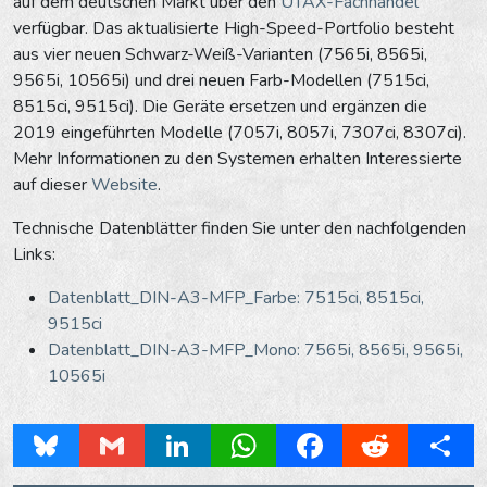
auf dem deutschen Markt über den
UTAX-Fachhandel
verfügbar. Das aktualisierte High-Speed-Portfolio besteht
aus vier neuen Schwarz-Weiß-Varianten (7565i, 8565i,
9565i, 10565i) und drei neuen Farb-Modellen (7515ci,
8515ci, 9515ci). Die Geräte ersetzen und ergänzen die
2019 eingeführten Modelle (7057i, 8057i, 7307ci, 8307ci).
Mehr Informationen zu den Systemen erhalten Interessierte
auf dieser
Website
.
Technische Datenblätter finden Sie unter den nachfolgenden
Links:
Datenblatt_DIN-A3-MFP_Farbe: 7515ci, 8515ci,
9515ci
Datenblatt_DIN-A3-MFP_Mono: 7565i, 8565i, 9565i,
10565i
Bluesky
Gmail
LinkedIn
WhatsApp
Facebook
Reddit
Share