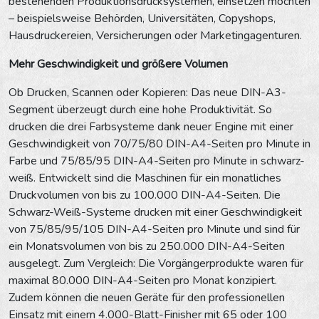
bestehenden Produktionsdrucksystemen, einsetzen möchten
– beispielsweise Behörden, Universitäten, Copyshops,
Hausdruckereien, Versicherungen oder Marketingagenturen.
Mehr Geschwindigkeit und größere Volumen
Ob Drucken, Scannen oder Kopieren: Das neue DIN-A3-
Segment überzeugt durch eine hohe Produktivität. So
drucken die drei Farbsysteme dank neuer Engine mit einer
Geschwindigkeit von 70/75/80 DIN-A4-Seiten pro Minute in
Farbe und 75/85/95 DIN-A4-Seiten pro Minute in schwarz-
weiß. Entwickelt sind die Maschinen für ein monatliches
Druckvolumen von bis zu 100.000 DIN-A4-Seiten. Die
Schwarz-Weiß-Systeme drucken mit einer Geschwindigkeit
von 75/85/95/105 DIN-A4-Seiten pro Minute und sind für
ein Monatsvolumen von bis zu 250.000 DIN-A4-Seiten
ausgelegt. Zum Vergleich: Die Vorgängerprodukte waren für
maximal 80.000 DIN-A4-Seiten pro Monat konzipiert.
Zudem können die neuen Geräte für den professionellen
Einsatz mit einem 4.000-Blatt-Finisher mit 65 oder 100