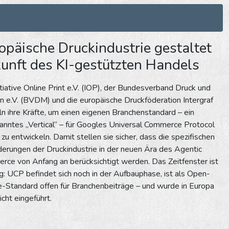
opäische Druckindustrie gestaltet
unft des KI-gestützten Handels
itiative Online Print e.V. (IOP), der Bundesverband Druck und
 e.V. (BVDM) und die europäische Druckföderation Intergraf
n ihre Kräfte, um einen eigenen Branchenstandard – ein
nntes „Vertical“ – für Googles Universal Commerce Protocol
zu entwickeln. Damit stellen sie sicher, dass die spezifischen
erungen der Druckindustrie in der neuen Ära des Agentic
ce von Anfang an berücksichtigt werden. Das Zeitfenster ist
g: UCP befindet sich noch in der Aufbauphase, ist als Open-
-Standard offen für Branchenbeiträge – und wurde in Europa
icht eingeführt.