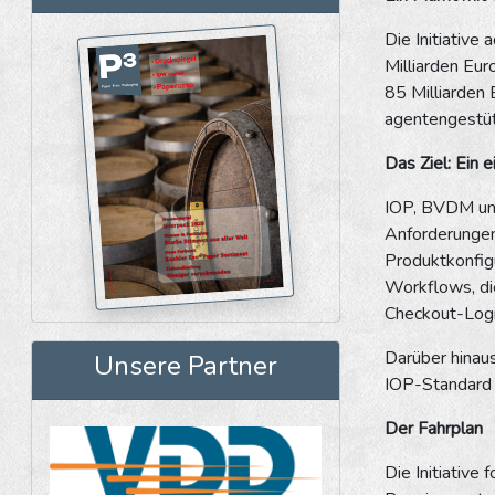
Die Initiativ
Milliarden Eu
85 Milliarden
agentengestütz
Das Ziel: Ein 
IOP, BVDM und 
Anforderungen
Produktkonfig
Workflows, di
Checkout-Logi
Darüber hinau
Unsere Partner
IOP-Standard 
Der Fahrplan
Die Initiative