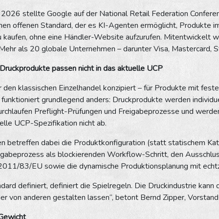
 2026 stellte Google auf der National Retail Federation Confer
inen offenen Standard, der es KI-Agenten ermöglicht, Produkte 
 kaufen, ohne eine Händler-Website aufzurufen. Mitentwickelt w
Mehr als 20 globale Unternehmen – darunter Visa, Mastercard, St
Druckprodukte passen nicht in das aktuelle UCP
den klassischen Einzelhandel konzipiert – für Produkte mit fest
 funktioniert grundlegend anders: Druckprodukte werden individuel
urchlaufen Preflight-Prüfungen und Freigabeprozesse und werden 
uelle UCP-Spezifikation nicht ab.
n betreffen dabei die Produktkonfiguration (statt statischem Ka
igabeprozess als blockierenden Workflow-Schritt, den Ausschlu
 2011/83/EU sowie die dynamische Produktionsplanung mit echtze
ard definiert, definiert die Spielregeln. Die Druckindustrie kan
er von anderen gestalten lassen“, betont Bernd Zipper, Vorstandsv
 Gewicht