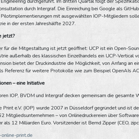
ngineering durchgeführt. Im dritten Quartal folgt der Spezifikat
nsultation durch Intergraf. Die Einreichung bei Google als GitHu
 Pilotimplementierungen mit ausgewählten IOP-Mitgliedern sollen
trie in der ersten Jahreshälfte 2027.
 jetzt?
r für die Mitgestaltung ist jetzt geöffnet: UCP ist ein Open-Sour
strie außerhalb des klassischen Einzelhandels ein UCP-Vertical v
sion bietet der Druckindustrie die Möglichkeit, von Anfang an ei
als Referenz für weitere Protokolle wie zum Beispiel OpenAIs A
onen – eine Initiative
iatoren IOP, BVDM und Intergraf decken gemeinsam die gesamte W
ine Print e.V. (IOP) wurde 2007 in Düsseldorf gegründet und ist
 62 Mitgliedsunternehmen – von Onlinedruckereien über Softwarea
 als 12 Milliarden Euro. Vorsitzender ist Bernd Zipper (CEO, zipc
-online-print.de