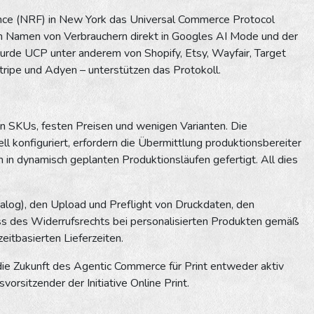
ence (NRF) in New York das Universal Commerce Protocol
im Namen von Verbrauchern direkt in Googles AI Mode und der
urde UCP unter anderem von Shopify, Etsy, Wayfair, Target
ripe und Adyen – unterstützen das Protokoll.
en SKUs, festen Preisen und wenigen Varianten. Die
l konfiguriert, erfordern die Übermittlung produktionsbereiter
in dynamisch geplanten Produktionsläufen gefertigt. All dies
talog), den Upload und Preflight von Druckdaten, den
ss des Widerrufsrechts bei personalisierten Produkten gemäß
itbasierten Lieferzeiten.
n die Zukunft des Agentic Commerce für Print entweder aktiv
orsitzender der Initiative Online Print.