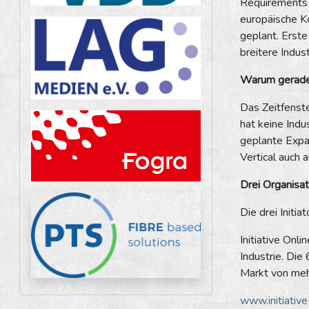
Requirements E
europäische Ko
geplant. Erste
breitere Indus
Warum gerade
Das Zeitfenste
hat keine Indu
geplante Expan
Vertical auch 
Drei Organisati
Die drei Init
Initiative Onl
Industrie. Die
Markt von mehr
www.initiative