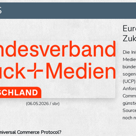
S
Eur
Zuk
Die In
Medien
bündel
sogena
(UCP) 
Anford
Commer
günsti
(06.05.2026 / sbr)
Source
noch n
niversal Commerce Protocol?