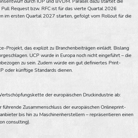
ionsentwurf durch IOP und BVDM. Parallel dazu startet die
b Pull Request bzw. RFC ist für das vierte Quartal 2026
 im ersten Quartal 2027 starten, gefolgt vom Rollout für die
ce-Projekt, das explizit zu Branchenbeiträgen einlädt. Bislang
orgeschlagen. UCP wurde in Europa noch nicht eingeführt – die
nbezogen zu sein. Zudem würde ein gut definiertes Print-
CP oder künftige Standards dienen.
ertschöpfungskette der europäischen Druckindustrie ab:
 der führende Zusammenschluss der europäischen Onlineprint-
nbieter bis hin zu Maschinenherstellern – repräsentieren einen
on consulting).