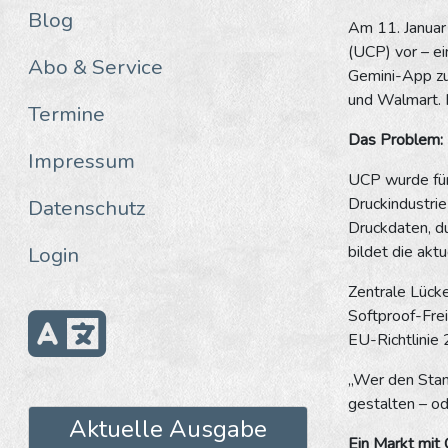
Blog
Am 11. Januar
(UCP) vor – e
Abo & Service
Gemini-App zu
und Walmart. 
Termine
Das Problem: 
Impressum
UCP wurde für 
Druckindustrie
Datenschutz
Druckdaten, d
Login
bildet die akt
Zentrale Lücke
Softproof-Fre
EU-Richtlinie
„Wer den Stand
gestalten – od
Aktuelle Ausgabe
Ein Markt mit