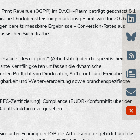
rated Print Revenue (OGPR) im DACH-Raum beträgt geschätzt 8,1
äische Druckdienstleistungsmarkt insgesamt wird für 2026 auf
eigen bereits messbare Ergebnisse – Conversion-Rates aus
assischen Such-Traffics.
pace „dev.ucp.print“ (Arbeitstitel), der die spezifischen
plante Kernfähigkeiten umfassen die dynamische
erten Preflight von Druckdaten, Softproof- und Freigabe-
gbarkeit und Weiterverarbeitung sowie branchenspezifische
PEFC-Zertifizierung), Compliance (EUDR-Konformität über den
abattstrukturen vorgesehen.
6 wird unter Führung der IOP die Arbeitsgruppe gebildet und das