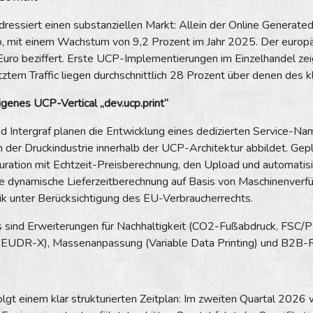
e adressiert einen substanziellen Markt: Allein der Online Gene
ro, mit einem Wachstum von 9,2 Prozent im Jahr 2025. Der europ
 Euro beziffert. Erste UCP-Implementierungen im Einzelhandel z
tem Traffic liegen durchschnittlich 28 Prozent über denen des kl
eigenes UCP-Vertical „dev.ucp.print“
Intergraf planen die Entwicklung eines dedizierten Service-Names
 der Druckindustrie innerhalb der UCP-Architektur abbildet. Ge
uration mit Echtzeit-Preisberechnung, den Upload und automatisi
e dynamische Lieferzeitberechnung auf Basis von Maschinenverfü
k unter Berücksichtigung des EU-Verbraucherrechts.
s sind Erweiterungen für Nachhaltigkeit (CO2-Fußabdruck, FSC/
EUDR-X), Massenanpassung (Variable Data Printing) und B2B-R
 folgt einem klar strukturierten Zeitplan: Im zweiten Quartal 202