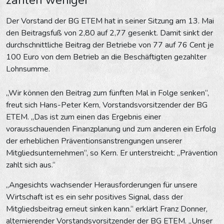
Der Vorstand der BG ETEM hat in seiner Sitzung am 13. Mai
den Beitragsfuß von 2,80 auf 2,77 gesenkt. Damit sinkt der
durchschnittliche Beitrag der Betriebe von 77 auf 76 Cent je
100 Euro von dem Betrieb an die Beschäftigten gezahlter
Lohnsumme.
„Wir können den Beitrag zum fünften Mal in Folge senken“,
freut sich Hans-Peter Kern, Vorstandsvorsitzender der BG
ETEM. „Das ist zum einen das Ergebnis einer
vorausschauenden Finanzplanung und zum anderen ein Erfolg
der erheblichen Präventionsanstrengungen unserer
Mitgliedsunternehmen“, so Kern. Er unterstreicht: „Prävention
zahlt sich aus.“
„Angesichts wachsender Herausforderungen für unsere
Wirtschaft ist es ein sehr positives Signal, dass der
Mitgliedsbeitrag erneut sinken kann.“ erklärt Franz Donner,
alternierender Vorstandsvorsitzender der BG ETEM. „Unser