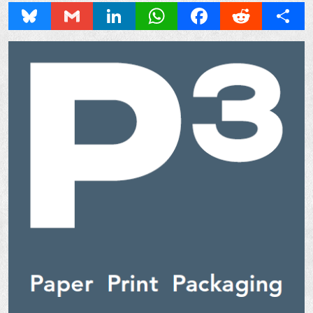
Bluesky
Gmail
LinkedIn
WhatsApp
Facebook
Reddit
Share