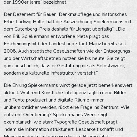
der 1990er Jahre“ bezeichnet.
Der Dezernent für Bauen, Denkmalpflege und historisches
Erbe, Ludwig Holle, hält die Auszeichnung Spiekermanns mit
dem Gutenberg-Preis deshalb für „längst überfällig“: „Die
von Erik Spiekermann entworfene Meta prägt das
Erscheinungsbild der Landeshauptstadt Mainz bereits seit
2008. Auch städtische Gesellschaften wie der Entsorgungs-
und der Wirtschaftsbetrieb nutzen sie bis heute. Sie zeigt
ganz anschaulich, dass er Gestaltung nie als Selbstzweck,
sondern als kulturelle Infrastruktur versteht.“
Die Ehrung Spiekermanns wirkt gerade jetzt bemerkenswert
aktuell. Während Künstliche Intelligenz täglich neue Bilder
und Texte produziert und digitale Räume immer
unübersichtlicher werden, rückt eine Frage ins Zentrum: Wie
entsteht Orientierung? Spiekermanns Werk zeigt
exemplarisch, wie stark Typografie Gesellschaft prägt –
indem sie Information strukturiert, Lesbarkeit schafft und
Menschen durch analoge wie digitale Räume führt.