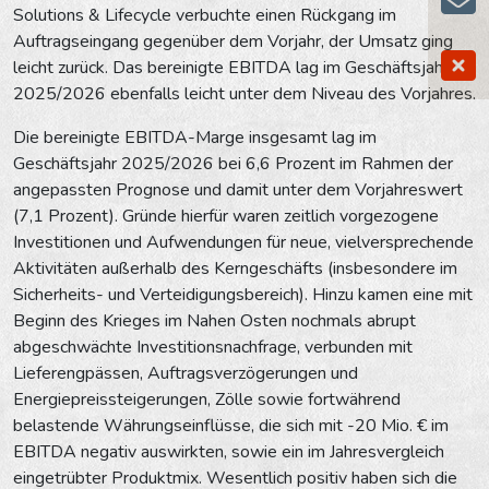
Solutions & Lifecycle verbuchte einen Rückgang im
Auftragseingang gegenüber dem Vorjahr, der Umsatz ging
leicht zurück. Das bereinigte EBITDA lag im Geschäftsjahr
2025/2026 ebenfalls leicht unter dem Niveau des Vorjahres.
Die bereinigte EBITDA-Marge insgesamt lag im
Geschäftsjahr 2025/2026 bei 6,6 Prozent im Rahmen der
angepassten Prognose und damit unter dem Vorjahreswert
(7,1 Prozent). Gründe hierfür waren zeitlich vorgezogene
Investitionen und Aufwendungen für neue, vielversprechende
Aktivitäten außerhalb des Kerngeschäfts (insbesondere im
Sicherheits- und Verteidigungsbereich). Hinzu kamen eine mit
Beginn des Krieges im Nahen Osten nochmals abrupt
abgeschwächte Investitionsnachfrage, verbunden mit
Lieferengpässen, Auftragsverzögerungen und
Energiepreissteigerungen, Zölle sowie fortwährend
belastende Währungseinflüsse, die sich mit -20 Mio. € im
EBITDA negativ auswirkten, sowie ein im Jahresvergleich
eingetrübter Produktmix. Wesentlich positiv haben sich die