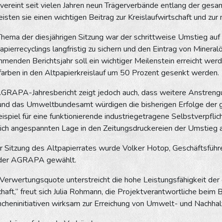
reint seit vielen Jahren neun Trägerverbände entlang der gesa
sten sie einen wichtigen Beitrag zur Kreislaufwirtschaft und zu
Thema der diesjährigen Sitzung war der schrittweise Umstieg auf m
apierrecyclings langfristig zu sichern und den Eintrag von Mineralö
menden Berichtsjahr soll ein wichtiger Meilenstein erreicht wer
farben in den Altpapierkreislauf um 50 Prozent gesenkt werden.
GRAPA-Jahresbericht zeigt jedoch auch, dass weitere Anstrengung
 das Umweltbundesamt würdigen die bisherigen Erfolge der gr
spiel für eine funktionierende industriegetragene Selbstverpfli
lich angespannten Lage in den Zeitungsdruckereien der Umstieg au
 Sitzung des Altpapierrates wurde Volker Hotop, Geschäftsführe
 der AGRAPA gewählt.
 Verwertungsquote unterstreicht die hohe Leistungsfähigkeit der
chaft,“ freut sich Julia Rohmann, die Projektverantwortliche beim
ancheninitiativen wirksam zur Erreichung von Umwelt- und Nachhal