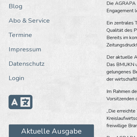
Die AGRAPA ve
Blog
Engagement lei
Abo & Service
Ein zentrales 
Qualität des P
Termine
Bereits im kom
Zeitungsdruck
Impressum
Der aktuelle A
Datenschutz
Das BMUKN und
gelungenes Bei
Login
der wirtschaft
Im Rahmen der
Vorsitzenden
„Die erreichte
Kreislaufwirts
freiwillige Br
Aktuelle Ausgabe