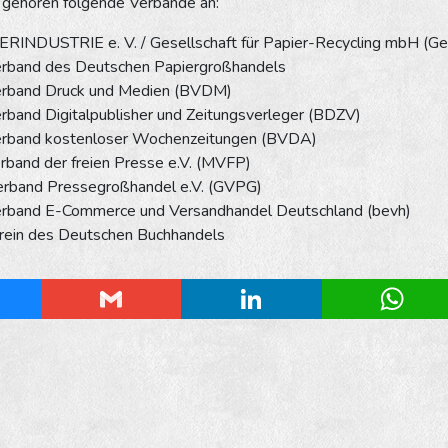
ehören folgende Verbände an:
ERINDUSTRIE e. V. / Gesellschaft für Papier-Recycling mbH (G
rband des Deutschen Papiergroßhandels
rband Druck und Medien (BVDM)
band Digitalpublisher und Zeitungsverleger (BDZV)
rband kostenloser Wochenzeitungen (BVDA)
band der freien Presse e.V. (MVFP)
rband Pressegroßhandel e.V. (GVPG)
rband E-Commerce und Versandhandel Deutschland (bevh)
rein des Deutschen Buchhandels
esky
Gmail
LinkedIn
Whats