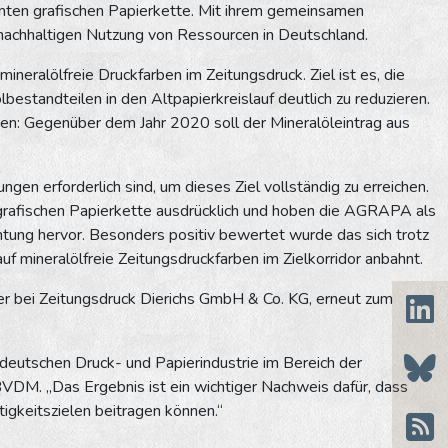
mten grafischen Papierkette. Mit ihrem gemeinsamen
r nachhaltigen Nutzung von Ressourcen in Deutschland.
ineralölfreie Druckfarben im Zeitungsdruck. Ziel ist es, die
lbestandteilen in den Altpapierkreislauf deutlich zu reduzieren.
den: Gegenüber dem Jahr 2020 soll der Mineralöleintrag aus
en erforderlich sind, um dieses Ziel vollständig zu erreichen.
afischen Papierkette ausdrücklich und hoben die AGRAPA als
chtung hervor. Besonders positiv bewertet wurde das sich trotz
f mineralölfreie Zeitungsdruckfarben im Zielkorridor anbahnt.
r bei Zeitungsdruck Dierichs GmbH & Co. KG, erneut zum
 deutschen Druck- und Papierindustrie im Bereich der
 BVDM. „Das Ergebnis ist ein wichtiger Nachweis dafür, dass
tigkeitszielen beitragen können.“