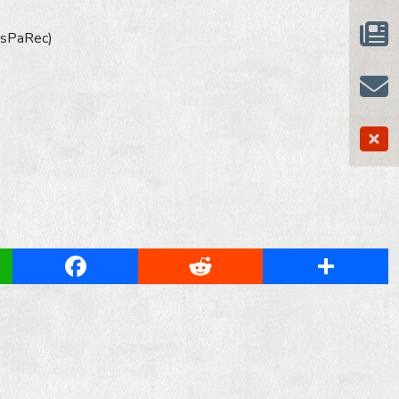
esPaRec)
App
Facebook
Reddit
Share