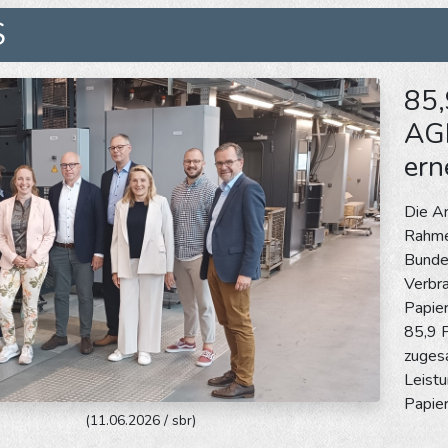
S
85,
AGR
ern
Die A
Rahme
Bundes
Verbra
Papier
85,9 P
zugesa
Leistu
Papier
(11.06.2026 / sbr)