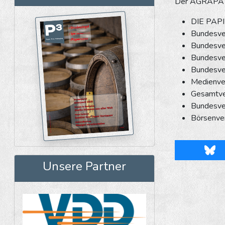
Der AGRAPA g
DIE PAPI
Bundesve
Bundesve
Bundesver
Bundesve
Medienver
Gesamtve
Bundesve
Börsenve
Blu
Unsere Partner