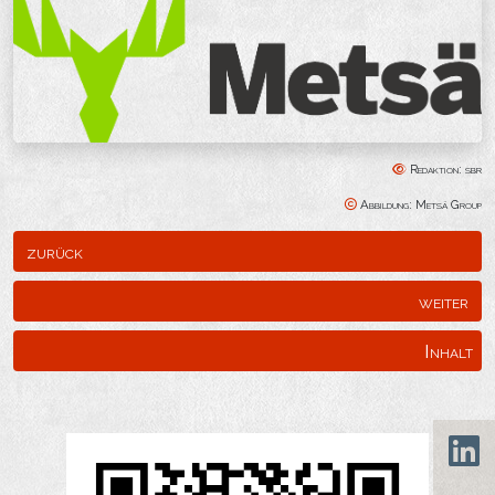
Redaktion: sbr
Abbildung: Metsä Group
zurück
weiter
Inhalt