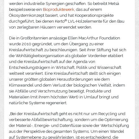
werden industrielle Synergien geschaffen. So betreibt Metsä
beispielsweise ein
Bioproduktewerk
, das auf einem
Ökosystemkonzept basiert, und hat Kooperationsprojekte
®
durchgeführt, bei denen Kerto
LVL-Holzelemente für den Bau
von zerlegbaren Häusern verwendet werden.
Die in Großbritannien ansässige Ellen MacArthur Foundation
wurde 2010 gegründet, um den Übergang zu einer
Kreislaufwirtschaft zu beschleunigen. Seit ihrer Stiftung hat sich
die Wohltätigkeitsorganisation als globaler Vordenker etabliert
und die Kreislaufwirtschaft auf der Agenda von
Entscheidungsträgern in Wirtschaft, Politik und Wissenschaft
weltweit verankert. Eine Kreislaufwirtschaft stellt sich einigen
unserer größten globalen Herausforderungen wie dem
Klimawandel und dem Verlust der biologischen Vielfalt, indem
sie Abfälle und Verschmutzung beseitigt, Produkte und
Materialien (mit ihrem höchsten Wert) in Umlauf bringt und
natürliche Systeme regeneriert.
„Bei der Kreislaufwirtschaft geht es nicht nur um Recycling und
verbesserte Abfallbewirtschaftung, sondern um die Optimierung
der Material-, Energie- und Datenflüsse sowie der Wertschöpfung
aus der Perspektive des gesamten Systems. Um einen Wandel
auf Systemebene zu gewährleisten, ist es entscheidend, die