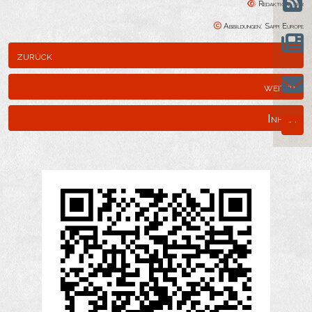
Redaktion: sbr
Abbildungen: Sappi Europe
zurück
weiter
Inhalt