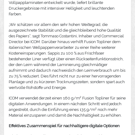
Vollpapplaminaten entwickelt wurde, liefert brillante
Druckergebnisse mit intensiver Helligkeit und leuchtenden
Farben.
„Wir schätzen vor allem den sehr hohen Weißegrad, die
ausgezeichnete Stabilität und die gleichbleibend hohe Qualität
des Papiers“, sagt Tommaso Costantini, Inhaber und Commercial
Director bei ICOM. Darüber hinaus verhilft Fusion Topliner dem
italienischen Wellpappenverarbeiter zu einer Reihe weiterer
Kosteneinsparungen. Sappis zu 100 % aus Frischfaser
bestehender Liner verfügt über einen Rückseitenfunktionsstrich,
der den Leim während der Laminierung gleichmäßiger
aufnimmt und dadurch nachweislich den Leimverbrauch um bis
zu 75 % reduziert. Dies führt nicht nur zu einer hervorragenden
Planlage und zu kürzeren Trocknungszeiten, sondern spart auch
wertvolle Rohstoffe und Energie.
2
ICOM verwendet derzeit einen 160 g/m
Fusion Topliner für seine
digitalen Anwendungen. In einem nächsten Schritt wird jedoch
2
angestrebt, durch die Einführung eines 135 g/m
noch mehr
Material einzusparen und damit die Nachhaltigkeit zu erhöhen.
Effektives Zusammenspiel für nachhaltigere digitale Optionen