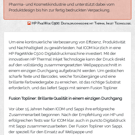
Pharma- und Kosmetikindustrie und unterstützt dabei vom
Produktdesign bis hin zur fertig bedruckten Verpackung.
HP PageWide C500: Digitaldruckmaschine mit Thermal Inkjet Technologie.
Um eine kontinuierliche Verbesserung von Effizienz, Produktivität
und Nachhaltigkeit zu gewährleisten, hat ICOM kürzlich in eine
HP PageWide C500 Digitaldruckmaschine investiert. Mit der
innovativen HP Thermal Inkjet Technologie kann der Druck direkt
auf den vollständig zusammengesetzten Wellpappzuschnitt in
einem einzigen Durchgang aufgebracht werden. Um gestochen
scharfe Texte und Barcodes, weiche Tonübergänge und eine
brillante Farbwiedergabe zu erreichen, ist das richtige Substrat
erforderlich, und das liefert Sappi mit seinem Fusion Topliner.
Fusion Topliner: Brillante Qualität in einem einzigen Durchgang
Vor über 15 Jahren haben ICOM und Sappi ihre erfolgreiche
Zusammenarbeit begonnen. Nach der Empfehlung von HP und
erfolgreichen Tests war für ICOM klar, auch in puncto Digitaldruck
mit Sappi zusammenzuarbeiten. Der Fusion Topliner von Sappi,
der speziell für den Einsatz auf Wellpappe und