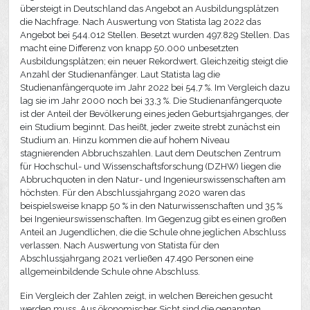
übersteigt in Deutschland das Angebot an Ausbildungsplätzen
die Nachfrage. Nach Auswertung von Statista lag 2022 das
Angebot bei 544.012 Stellen. Besetzt wurden 497.829 Stellen. Das
macht eine Differenz von knapp 50.000 unbesetzten
Ausbildungsplätzen; ein neuer Rekordwert. Gleichzeitig steigt die
Anzahl der Studienanfänger. Laut Statista lag die
Studienanfängerquote im Jahr 2022 bei 54,7 %. Im Vergleich dazu
lag sie im Jahr 2000 noch bei 33,3 %. Die Studienanfängerquote
ist der Anteil der Bevölkerung eines jeden Geburtsjahrganges, der
ein Studium beginnt. Das heißt, jeder zweite strebt zunächst ein
Studium an. Hinzu kommen die auf hohem Niveau
stagnierenden Abbruchszahlen. Laut dem Deutschen Zentrum
für Hochschul- und Wissenschaftsforschung (DZHW) liegen die
Abbruchquoten in den Natur- und Ingenieurswissenschaften am
höchsten. Für den Abschlussjahrgang 2020 waren das
beispielsweise knapp 50 % in den Naturwissenschaften und 35 %
bei Ingenieurswissenschaften. Im Gegenzug gibt es einen großen
Anteil an Jugendlichen, die die Schule ohne jeglichen Abschluss
verlassen. Nach Auswertung von Statista für den
Abschlussjahrgang 2021 verließen 47.490 Personen eine
allgemeinbildende Schule ohne Abschluss.
Ein Vergleich der Zahlen zeigt, in welchen Bereichen gesucht
werden muss. Aus ökonomischer Sicht sind die genannten