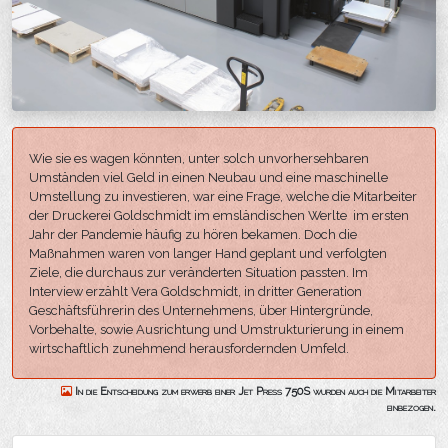
Wie sie es wagen könnten, unter solch unvorhersehbaren
Umständen viel Geld in einen Neubau und eine maschinelle
Umstellung zu investieren, war eine Frage, welche die Mitarbeiter
der Druckerei Goldschmidt im emsländischen Werlte im ersten
Jahr der Pandemie häufig zu hören bekamen. Doch die
Maßnahmen waren von langer Hand geplant und verfolgten
Ziele, die durchaus zur veränderten Situation passten. Im
Interview erzählt Vera Goldschmidt, in dritter Generation
Geschäftsführerin des Unternehmens, über Hintergründe,
Vorbehalte, sowie Ausrichtung und Umstrukturierung in einem
wirtschaftlich zunehmend herausfordernden Umfeld.
In die Entscheidung zum erwerb einer Jet Press 750S wurden auch die Mitarbeiter
einbezogen.