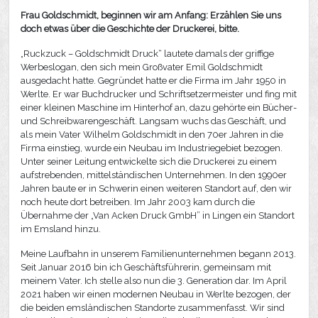
Frau Goldschmidt, beginnen wir am Anfang: Erzählen Sie uns
doch etwas über die Geschichte der Druckerei, bitte.
„Ruckzuck – Goldschmidt Druck“ lautete damals der griffige
Werbeslogan, den sich mein Großvater Emil Goldschmidt
ausgedacht hatte. Gegründet hatte er die Firma im Jahr 1950 in
Werlte. Er war Buchdrucker und Schriftsetzermeister und fing mit
einer kleinen Maschine im Hinterhof an, dazu gehörte ein Bücher-
und Schreibwarengeschäft. Langsam wuchs das Geschäft, und
als mein Vater Wilhelm Goldschmidt in den 70er Jahren in die
Firma einstieg, wurde ein Neubau im Industriegebiet bezogen.
Unter seiner Leitung entwickelte sich die Druckerei zu einem
aufstrebenden, mittelständischen Unternehmen. In den 1990er
Jahren baute er in Schwerin einen weiteren Standort auf, den wir
noch heute dort betreiben. Im Jahr 2003 kam durch die
Übernahme der „Van Acken Druck GmbH” in Lingen ein Standort
im Emsland hinzu.
Meine Laufbahn in unserem Familienunternehmen begann 2013.
Seit Januar 2016 bin ich Geschäftsführerin, gemeinsam mit
meinem Vater. Ich stelle also nun die 3. Generation dar. Im April
2021 haben wir einen modernen Neubau in Werlte bezogen, der
die beiden emsländischen Standorte zusammenfasst. Wir sind