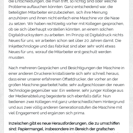
die Entscheidungen, die man trifft, so richtig sind oder welche
Probleme auftauchen könnten. Ganz entscheidend war, die
beteiligten Mitarbeiter einzubeziehen, sich ihre Meinung
anzuhören und ihnen nicht einfach eine Maschine vor die Nase
zu setzen. Wir haben rechtzeitig vorher mit Kollegen gesprochen,
ob sie sich überhaupt vorstellen könnten, an einem solchen
Digitaldrucksystem zu arbeiten. Im Prinzip ist Digitaldruck nichts
Neues für uns, wir arbeiten schon seit über 20 Jahren damit. Die
Inkjettechnologie und das Fabrikat sind aber sehr wohl etwas
Neues für uns, worauf die Mitarbeiter erst geschult werden
mussten.
Nach mehreren Gesprächen und Besichtigungen der Maschine in
einer anderen Druckerei kristallisierte sich sehr schnell heraus,
dass einer unserer erfahrenen Offsetdrucker, der vorher an der
großen Maschine gearbeitet hatte, sehr aufgeschlossen der neuen
Technologie gegenüber war. Ein weiterer, sehr junger Kollege aus
der Medienabteilung begeisterte sich ebenfalls dafür. Nun
bedienen zwei Kollegen mit ganz unterschiedlichem Hintergrund
und aus zwei völlig anderen Generationsstufen die Maschine mit
viel Engagement und ergänzen sich prima.
Inzwischen gibt es neue Herausforderungen, die zu umschiffen
sind: Papiermangel, insbesondere im Bereich der grafischen