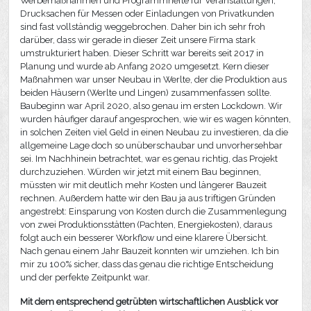
Werbemaßnahmen und Programmhefte für Veranstaltungen,
Drucksachen für Messen oder Einladungen von Privatkunden
sind fast vollständig weggebrochen. Daher bin ich sehr froh
darüber, dass wir gerade in dieser Zeit unsere Firma stark
umstrukturiert haben. Dieser Schritt war bereits seit 2017 in
Planung und wurde ab Anfang 2020 umgesetzt. Kern dieser
Maßnahmen war unser Neubau in Werlte, der die Produktion aus
beiden Häusern (Werlte und Lingen) zusammenfassen sollte.
Baubeginn war April 2020, also genau im ersten Lockdown. Wir
wurden häufiger darauf angesprochen, wie wir es wagen könnten,
in solchen Zeiten viel Geld in einen Neubau zu investieren, da die
allgemeine Lage doch so unüberschaubar und unvorhersehbar
sei. Im Nachhinein betrachtet, war es genau richtig, das Projekt
durchzuziehen. Würden wir jetzt mit einem Bau beginnen,
müssten wir mit deutlich mehr Kosten und längerer Bauzeit
rechnen. Außerdem hatte wir den Bau ja aus triftigen Gründen
angestrebt: Einsparung von Kosten durch die Zusammenlegung
von zwei Produktionsstätten (Pachten, Energiekosten), daraus
folgt auch ein besserer Workflow und eine klarere Übersicht.
Nach genau einem Jahr Bauzeit konnten wir umziehen. Ich bin
mir zu 100% sicher, dass das genau die richtige Entscheidung
und der perfekte Zeitpunkt war.
Mit dem entsprechend getrübten wirtschaftlichen Ausblick vor