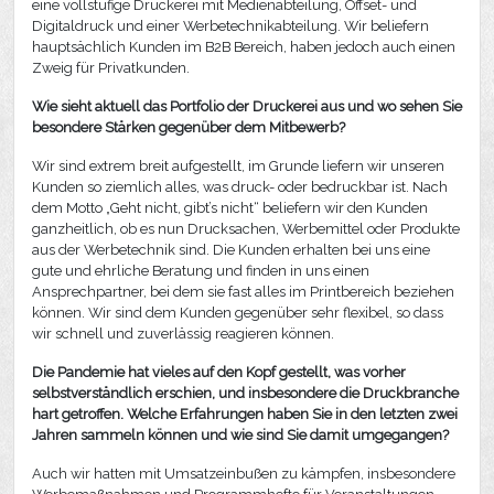
eine vollstufige Druckerei mit Medienabteilung, Offset- und
Digitaldruck und einer Werbetechnikabteilung. Wir beliefern
hauptsächlich Kunden im B2B Bereich, haben jedoch auch einen
Zweig für Privatkunden.
Wie sieht aktuell das Portfolio der Druckerei aus und wo sehen Sie
besondere Stärken gegenüber dem Mitbewerb?
Wir sind extrem breit aufgestellt, im Grunde liefern wir unseren
Kunden so ziemlich alles, was druck- oder bedruckbar ist. Nach
dem Motto „Geht nicht, gibt’s nicht“ beliefern wir den Kunden
ganzheitlich, ob es nun Drucksachen, Werbemittel oder Produkte
aus der Werbetechnik sind. Die Kunden erhalten bei uns eine
gute und ehrliche Beratung und finden in uns einen
Ansprechpartner, bei dem sie fast alles im Printbereich beziehen
können. Wir sind dem Kunden gegenüber sehr flexibel, so dass
wir schnell und zuverlässig reagieren können.
Die Pandemie hat vieles auf den Kopf gestellt, was vorher
selbstverständlich erschien, und insbesondere die Druckbranche
hart getroffen. Welche Erfahrungen haben Sie in den letzten zwei
Jahren sammeln können und wie sind Sie damit umgegangen?
Auch wir hatten mit Umsatzeinbußen zu kämpfen, insbesondere