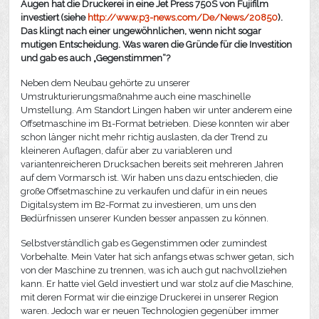
Augen hat die Druckerei in eine Jet Press 750S von Fujifilm
investiert (siehe
http://www.p3-news.com/De/News/20850
).
Das klingt nach einer ungewöhnlichen, wenn nicht sogar
mutigen Entscheidung. Was waren die Gründe für die Investition
und gab es auch „Gegenstimmen“?
Neben dem Neubau gehörte zu unserer
Umstrukturierungsmaßnahme auch eine maschinelle
Umstellung. Am Standort Lingen haben wir unter anderem eine
Offsetmaschine im B1-Format betrieben. Diese konnten wir aber
schon länger nicht mehr richtig auslasten, da der Trend zu
kleineren Auflagen, dafür aber zu variableren und
variantenreicheren Drucksachen bereits seit mehreren Jahren
auf dem Vormarsch ist. Wir haben uns dazu entschieden, die
große Offsetmaschine zu verkaufen und dafür in ein neues
Digitalsystem im B2-Format zu investieren, um uns den
Bedürfnissen unserer Kunden besser anpassen zu können.
Selbstverständlich gab es Gegenstimmen oder zumindest
Vorbehalte. Mein Vater hat sich anfangs etwas schwer getan, sich
von der Maschine zu trennen, was ich auch gut nachvollziehen
kann. Er hatte viel Geld investiert und war stolz auf die Maschine,
mit deren Format wir die einzige Druckerei in unserer Region
waren. Jedoch war er neuen Technologien gegenüber immer