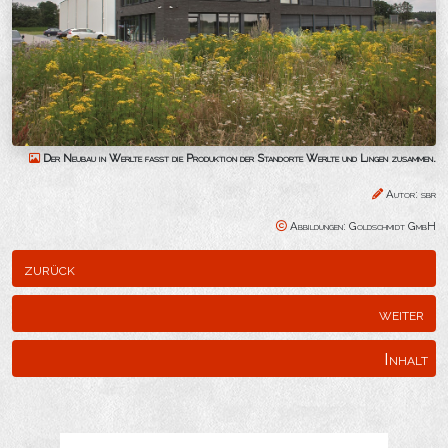
Der Neubau in Werlte fasst die Produktion der Standorte Werlte und Lingen zusammen.
Autor: sbr
Abbildungen: Goldschmidt GmbH
zurück
weiter
Inhalt