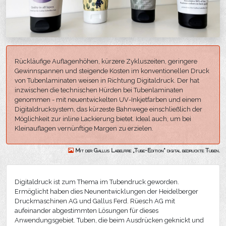
Rückläufige Auflagenhöhen, kürzere Zykluszeiten, geringere
Gewinnspannen und steigende Kosten im konventionellen Druck
von Tubenlaminaten weisen in Richtung Digitaldruck. Der hat
inzwischen die technischen Hürden bei Tubenlaminaten
genommen - mit neuentwickelten UV-Inkjetfarben und einem
Digitaldrucksystem, das kürzeste Bahnwege einschließlich der
Möglichkeit zur inline Lackierung bietet. Ideal auch, um bei
Kleinauflagen vernünftige Margen zu erzielen.
Mit der Gallus Labelfire „Tube-Edition“ digital bedruckte Tuben.
Digitaldruck ist zum Thema im Tubendruck geworden.
Ermöglicht haben dies Neunentwicklungen der Heidelberger
Druckmaschinen AG und Gallus Ferd. Rüesch AG mit
aufeinander abgestimmten Lösungen für dieses
Anwendungsgebiet. Tuben, die beim Ausdrücken geknickt und