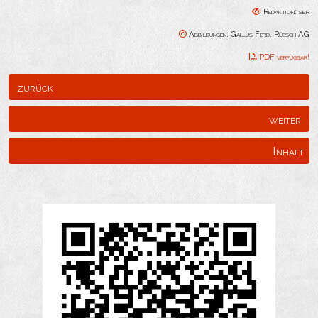
Redaktion: sbr
Abbildungen: Gallus Ferd. Rüesch AG
PDF verfügbar!
zurück
weiter
Inhalt