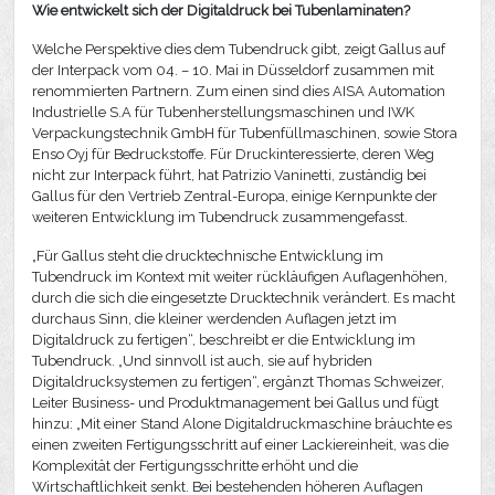
Wie entwickelt sich der Digitaldruck bei Tubenlaminaten?
Welche Perspektive dies dem Tubendruck gibt, zeigt Gallus auf
der Interpack vom 04. – 10. Mai in Düsseldorf zusammen mit
renommierten Partnern. Zum einen sind dies AISA Automation
Industrielle S.A für Tubenherstellungsmaschinen und IWK
Verpackungstechnik GmbH für Tubenfüllmaschinen, sowie Stora
Enso Oyj für Bedruckstoffe. Für Druckinteressierte, deren Weg
nicht zur Interpack führt, hat Patrizio Vaninetti, zuständig bei
Gallus für den Vertrieb Zentral-Europa, einige Kernpunkte der
weiteren Entwicklung im Tubendruck zusammengefasst.
„Für Gallus steht die drucktechnische Entwicklung im
Tubendruck im Kontext mit weiter rückläufigen Auflagenhöhen,
durch die sich die eingesetzte Drucktechnik verändert. Es macht
durchaus Sinn, die kleiner werdenden Auflagen jetzt im
Digitaldruck zu fertigen“, beschreibt er die Entwicklung im
Tubendruck. „Und sinnvoll ist auch, sie auf hybriden
Digitaldrucksystemen zu fertigen“, ergänzt Thomas Schweizer,
Leiter Business- und Produktmanagement bei Gallus und fügt
hinzu: „Mit einer Stand Alone Digitaldruckmaschine bräuchte es
einen zweiten Fertigungsschritt auf einer Lackiereinheit, was die
Komplexität der Fertigungsschritte erhöht und die
Wirtschaftlichkeit senkt. Bei bestehenden höheren Auflagen