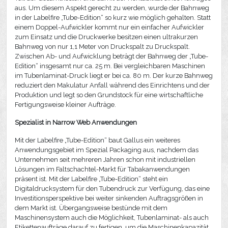
aus. Um diesem Aspekt gerecht zu werden, wurde der Bahnweg
in der Labelfire „Tube-Edition“ so kurz wie möglich gehalten. Statt
einem Doppel-Aufwickler kommt nur ein einfacher Aufwickler
zum Einsatz und die Druckwerke besitzen einen ultrakurzen
Bahnweg von nur 1,1 Meter von Druckspalt zu Druckspalt.
Zwischen Ab- und Aufwicklung beträgt der Bahnweg der „Tube-
Edition“ insgesamt nur ca. 25 m. Bei vergleichbaren Maschinen
im Tubenlaminat-Druck liegt er bei ca. 80 m. Der kurze Bahnweg
reduziert den Makulatur Anfall während des Einrichtens und der
Produktion und legt so den Grundstock für eine wirtschaftliche
Fertigungsweise kleiner Aufträge.
Spezialist in Narrow Web Anwendungen
Mit der Labelfire „Tube-Edition“ baut Gallus ein weiteres
Anwendungsgebiet im Spezial Packaging aus, nachdem das
Unternehmen seit mehreren Jahren schon mit industriellen
Lösungen im Faltschachtel-Markt für Tabakanwendungen
präsent ist. Mit der Labelfire „Tube-Edition“ steht ein
Digitaldrucksystem für den Tubendruck zur Verfügung, das eine
Investitionsperspektive bei weiter sinkenden Auftragsgrößen in
dem Markt ist. Übergangsweise bestünde mit dem
Maschinensystem auch die Möglichkeit, Tubenlaminat- als auch
Etikettenaufträge darauf zu fertigen, um die Maschinenkapazität