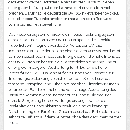
gequetscht werden, erfordern einen flexiblen Farbfilm. Neben
einer guten Haftung auf dem Laminat darf er vor allem nicht
brechen. Dafür hat Heidelberg die UVF01-Inkjetfarbe entwickelt,
die sich neben Tubenlaminaten primär auch beim Bedrucken
von Faltschachteln bewährt hat.
Das neue Farbsystem erforderte ein neues Trocknungssystem,
das von Gallus in Form von UV-LED Lampen in die Labelfire
„Tube-Edition“ integriert wurde. Der Vorteil der UV-LED
Technologie anstelle der bislang eingesetzten Quecksilberdampf-
Lampen besteht darin, dass die Energie durch die hohe Intensität
der UV-A Strahlen besser in die Farbschichten eindringt und zu
einer gleichmäßigeren Aushärtung führt. Durch die hohe
Intensität der UV-LEDs kann auf den Einsatz von Boostern zur
Trocknungsverstärkung verzichtet werden. So lässt sich das
temperaturempfindliche Tubenlaminat ohne Hitzeeinwirkungen
verarbeiten. Für die schnelle und vollständige Aushärtung des
Farbfilms kommt zudem Inertgas zum Einsatz. Die dadurch
erzielte Steigerung bei der Härtungsleistung als auch die
Reaktivität der Photoinitiatoren bewirken eine vollständige
Durchhärtung des Farbfilms. Zudem besitzt das Farbsystem eine
sehr gute Haftung auf dem Substrat, ohne dass geprimert werden
muss.