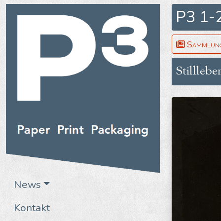
P3 1-
Sammlung
Stillleb
News
Kontakt