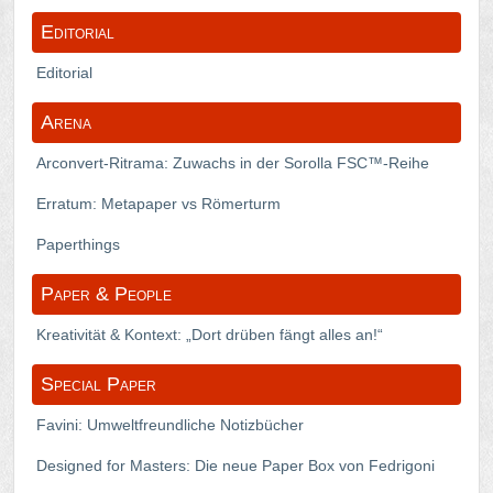
Editorial
Editorial
Arena
Arconvert-Ritrama: Zuwachs in der Sorolla FSC™-Reihe
Erratum: Metapaper vs Römerturm
Paperthings
Paper & People
Kreativität & Kontext: „Dort drüben fängt alles an!“
Special Paper
Favini: Umweltfreundliche Notizbücher
Designed for Masters: Die neue Paper Box von Fedrigoni