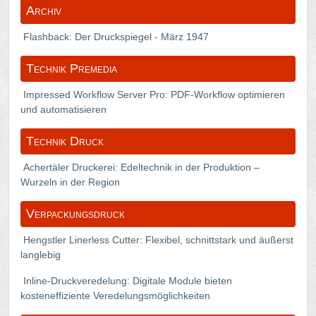
Archiv
Flashback: Der Druckspiegel - März 1947
Technik Premedia
Impressed Workflow Server Pro: PDF-Workflow optimieren
und automatisieren
Technik Druck
Achertäler Druckerei: Edeltechnik in der Produktion –
Wurzeln in der Region
Verpackungsdruck
Hengstler Linerless Cutter: Flexibel, schnittstark und äußerst
langlebig
Inline-Druckveredelung: Digitale Module bieten
kosteneffiziente Veredelungsmöglichkeiten