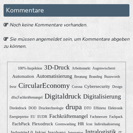
Kommentare
Noch keine Kommentare vorhanden.
Sie müssen angemeldet sein, um Kommentare abgeben
zu können.
3D-Druck
100%-Inspektion
Arbeitsmarkt
Augenwischerei
Automatisierung
Automation
Beratung
Branding
Buzzwords
CircularEconomy
Cybersecurity
bvse
Corona
Design
Digitaldruck
Digitalisierung
dfta;Fachkräftemangel
drupa
Direktdruck
DOD
Drucktechnologie
DTO
Effizienz
Elektronik
Fachkräftemangel
Energiepreise
EU
EUDR
Fachmessen
Fachpack
FachPack
Flexodruck
HR
Greenwashing
Icon
Individualisierung
Intralogistik
Industrie4.0
Inkjet
Insolvenz
Integration
IT