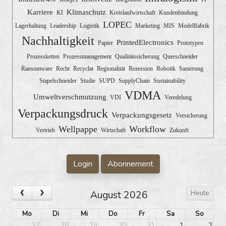
Karriere
Klimaschutz
KI
Kreislaufwirtschaft
Kundenbindung
LOPEC
Lagerhaltung
Leadership
Logistik
Marketing
MIS
Modellfabrik
Nachhaltigkeit
PrintedElectronics
Papier
Prototypen
Prozessketten
Prozessmanagement
Qualitätssicherung
Querschneider
Ransomware
Recht
Recyclat
Regionalität
Rezession
Robotik
Sanierung
Stapelschneider
Studie
SUPD
SupplyChain
Sustainability
VDMA
Umweltverschmutzung
VDI
Veredelung
Verpackungsdruck
Verpackungsgesetz
Versicherung
Wellpappe
Workflow
Vertrieb
Wirtschaft
Zukunft
Login
Abonnement
Heute
August 2026
Mo
Di
Mi
Do
Fr
Sa
So
27
28
29
30
31
1
2