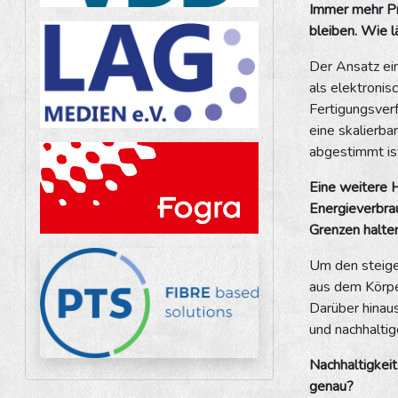
Immer mehr Pr
bleiben. Wie l
Der Ansatz ei
als elektronis
Fertigungsver
eine skalierba
abgestimmt is
Eine weitere H
Energieverbra
Grenzen halte
Um den steige
aus dem Körpe
Darüber hinaus
und nachhalti
Nachhaltigkei
genau?