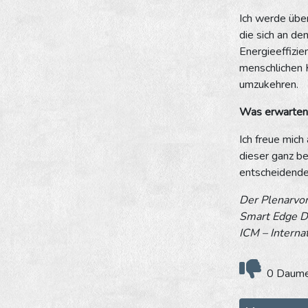
Ich werde über
die sich an de
Energieeffizie
menschlichen 
umzukehren.
Was erwarten
Ich freue mic
dieser ganz b
entscheidende 
Der Plenarvo
Smart Edge De
ICM – Interna
0 Daumen