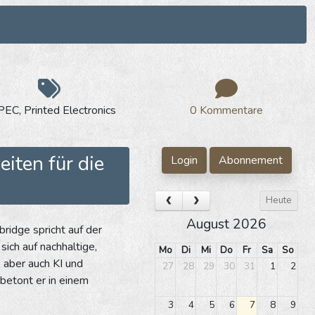
EC, Printed Electronics
0 Kommentare
iten für die
Login
Abonnement
Heute
August 2026
bridge spricht auf der
ich auf nachhaltige,
Mo
Di
Mi
Do
Fr
Sa
So
, aber auch KI und
27
28
29
30
31
1
2
 betont er in einem
3
4
5
6
7
8
9