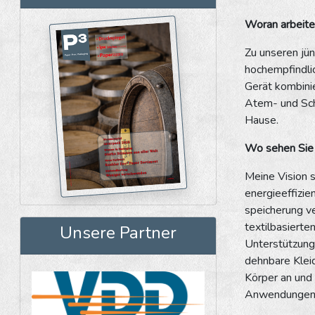
Woran arbeite
Zu unseren jü
hochempfindlic
Gerät kombini
Atem- und Sch
Hause.
Wo sehen Sie 
Meine Vision 
energieeffizi
speicherung ve
textilbasierte
Unsere Partner
Unterstützung 
dehnbare Klei
Körper an und
Anwendungen f