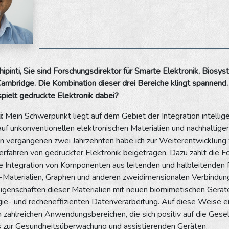
ipinti, Sie sind Forschungsdirektor für Smarte Elektronik, Biosy
Cambridge. Die Kombination dieser drei Bereiche klingt spannend
pielt gedruckte Elektronik dabei?
:
Mein Schwerpunkt liegt auf dem Gebiet der Integration intellige
uf unkonventionellen elektronischen Materialien und nachhaltige
den vergangenen zwei Jahrzehnten habe ich zur Weiterentwicklung
rfahren von gedruckter Elektronik beigetragen. Dazu zählt die F
e Integration von Komponenten aus leitenden und halbleitenden 
Materialien, Graphen und anderen zweidimensionalen Verbindung
 Eigenschaften dieser Materialien mit neuen biomimetischen Gerä
gie- und recheneffizienten Datenverarbeitung. Auf diese Weise e
n zahlreichen Anwendungsbereichen, die sich positiv auf die Gese
 zur Gesundheitsüberwachung und assistierenden Geräten.