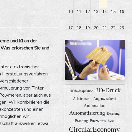
10
11
12
13
14
15
16
17
18
19
20
21
22
23
steme und KI an der
24
25
26
27
28
29
30
. Was erforschen Sie und
31
1
2
3
4
5
6
nter elektronischer
n Herstellungsverfahren
 verschiedener
ormulierung von Tinten
3D-Druck
100%-Inspektion
Polymeren, aber auch aus
Arbeitsmarkt
Augenwischerei
en. Wir kombinieren die
Automation
tekonzepten und einer
Automatisierung
Beratung
rmöglichen wir
Branding
Buzzwords
bvse
llschaft auswirken, etwa
CircularEconomy