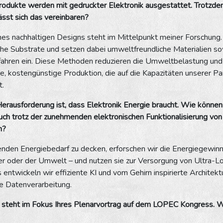
odukte werden mit gedruckter Elektronik ausgestattet. Trotzde
ässt sich das vereinbaren?
nes nachhaltigen Designs steht im Mittelpunkt meiner Forschung.
che Substrate und setzen dabei umweltfreundliche Materialien so
fahren ein. Diese Methoden reduzieren die Umweltbelastung und 
re, kostengünstige Produktion, die auf die Kapazitäten unserer Pa
t.
erausforderung ist, dass Elektronik Energie braucht. Wie können
uch trotz der zunehmenden elektronischen Funktionalisierung vo
n?
nden Energiebedarf zu decken, erforschen wir die Energiegewi
r oder der Umwelt – und nutzen sie zur Versorgung von Ultra-
 entwickeln wir effiziente KI und vom Gehirn inspirierte Architektu
ge Datenverarbeitung.
t steht im Fokus Ihres Plenarvortrag auf dem LOPEC Kongress. 