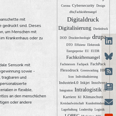
Cybersecurity
Corona
Design
dfta;Fachkräftemangel
Digitaldruck
manschette mit
e gedruckt sind. Dieses
Digitalisierung
Direktdruck
ion, um Menschen mit
drupa
 im Krankenhaus oder zu
DOD
Drucktechnologie
DTO
Effizienz
Elektronik
Energiepreise
EU
EUDR
Fachkräftemangel
FachPack
dale Sensorik mit
Fachmessen
Fachpack
Flexodruck
HR
iegewinnung sowie -
Greenwashing
, tragbaren und
Icon
Individualisierung
Industrie4.0
Inkjet
Insolvenz
 personalisierte
Intralogistik
ialien in flexible,
Integration
IT
htlos an den menschlichen
Karriere
Klimaschutz
KI
tigen oder andere
Kreislaufwirtschaft
Kundenbindung
Lagerhaltung
Leadership
Logistik
LOPEC