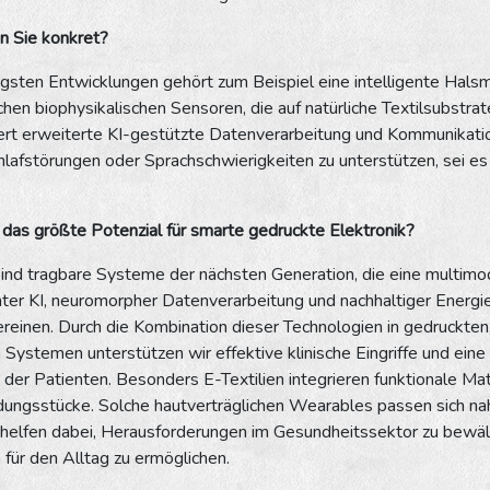
n Sie konkret?
ngsten Entwicklungen gehört zum Beispiel eine intelligente Hals
hen biophysikalischen Sensoren, die auf natürliche Textilsubstrat
ert erweiterte KI-gestützte Datenverarbeitung und Kommunikat
lafstörungen oder Sprachschwierigkeiten zu unterstützen, sei es
das größte Potenzial für smarte gedruckte Elektronik?
sind tragbare Systeme der nächsten Generation, die eine multimo
enter KI, neuromorpher Datenverarbeitung und nachhaltiger Energ
reinen. Durch die Kombination dieser Technologien in gedruckten
n Systemen unterstützen wir effektive klinische Eingriffe und eine
der Patienten. Besonders E-Textilien integrieren funktionale Mater
dungsstücke. Solche hautverträglichen Wearables passen sich na
 helfen dabei, Herausforderungen im Gesundheitssektor zu bewäl
ür den Alltag zu ermöglichen.