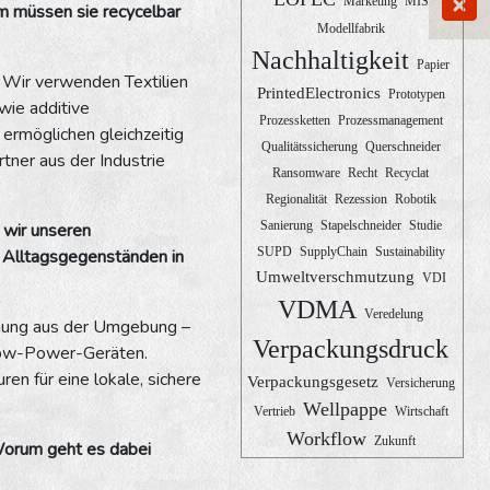
Marketing
MIS
m müssen sie recycelbar
Modellfabrik
Nachhaltigkeit
Papier
 Wir verwenden Textilien
PrintedElectronics
Prototypen
wie additive
Prozessketten
Prozessmanagement
ermöglichen gleichzeitig
Qualitätssicherung
Querschneider
rtner aus der Industrie
Ransomware
Recht
Recyclat
Regionalität
Rezession
Robotik
Sanierung
Stapelschneider
Studie
 wir unseren
SUPD
SupplyChain
Sustainability
n Alltagsgegenständen in
Umweltverschmutzung
VDI
VDMA
Veredelung
nnung aus der Umgebung –
Verpackungsdruck
Low-Power-Geräten.
ren für eine lokale, sichere
Verpackungsgesetz
Versicherung
Wellpappe
Vertrieb
Wirtschaft
Workflow
Zukunft
Worum geht es dabei