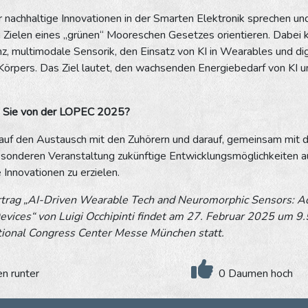
 nachhaltige Innovationen in der Smarten Elektronik sprechen un
n Zielen eines „grünen“ Mooreschen Gesetzes orientieren. Dabei k
nz, multimodale Sensorik, den Einsatz von KI in Wearables und dig
Körpers. Das Ziel lautet, den wachsenden Energiebedarf von KI u
 Sie von der LOPEC 2025?
h auf den Austausch mit den Zuhörern und darauf, gemeinsam mit
esonderen Veranstaltung zukünftige Entwicklungsmöglichkeiten a
Innovationen zu erzielen.
rtrag „AI-Driven Wearable Tech and Neuromorphic Sensors: A
vices“ von Luigi Occhipinti findet am 27. Februar 2025 um 9
tional Congress Center Messe München statt.
 runter
0 Daumen hoch