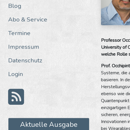
Blog
Abo & Service
Termine
Professor Occh
Impressum
University of 
welche Rolle s
Datenschutz
Prof. Occhipinti
Systeme, die a
Login
basieren. In 
Herstellungsve
ebenso wie di
Quantenpunkt-
einzigartigen
sicheren, ener
Innovationen i
Aktuelle Ausgabe
bei Wearables