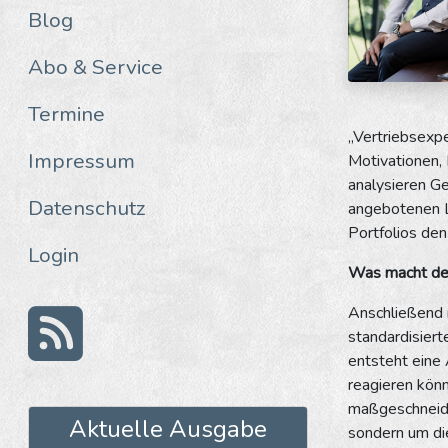
Blog
Abo & Service
Termine
„Vertriebsexpe
Impressum
Motivationen,
analysieren Ge
Datenschutz
angebotenen L
Portfolios den
Login
Was macht de
Anschließend m
standardisiert
entsteht eine
reagieren kön
maßgeschneider
Aktuelle Ausgabe
sondern um di