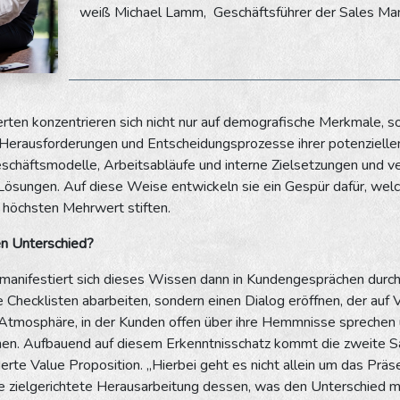
weiß Michael Lamm, Geschäftsführer der Sales Ma
rten konzentrieren sich nicht nur auf demografische Merkmale, so
 Herausforderungen und Entscheidungsprozesse ihrer potenziellen
schäftsmodelle, Arbeitsabläufe und interne Zielsetzungen und ve
ösungen. Auf diese Weise entwickeln sie ein Gespür dafür, wel
 höchsten Mehrwert stiften.
n Unterschied?
anifestiert sich dieses Wissen dann in Kundengesprächen durch g
e Checklisten abarbeiten, sondern einen Dialog eröffnen, der auf 
 Atmosphäre, in der Kunden offen über ihre Hemmnisse sprechen 
nen. Aufbauend auf diesem Erkenntnisschatz kommt die zweite Sä
te Value Proposition. „Hierbei geht es nicht allein um das Präs
e zielgerichtete Herausarbeitung dessen, was den Unterschied m