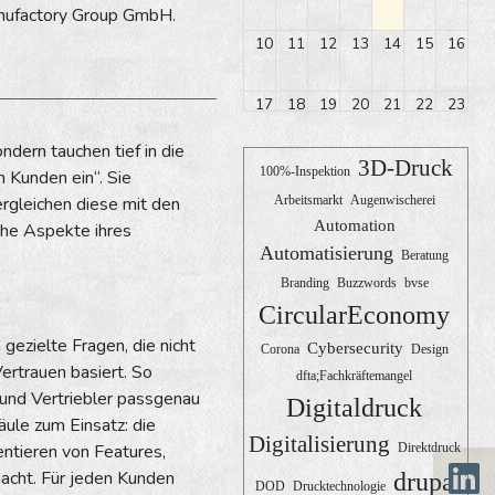
nufactory Group GmbH.
10
11
12
13
14
15
16
17
18
19
20
21
22
23
ndern tauchen tief in die
24
25
26
27
28
29
30
3D-Druck
100%-Inspektion
 Kunden ein“. Sie
rgleichen diese mit den
Arbeitsmarkt
Augenwischerei
31
1
2
3
4
5
6
Automation
che Aspekte ihres
Automatisierung
Beratung
Branding
Buzzwords
bvse
CircularEconomy
ezielte Fragen, die nicht
Cybersecurity
Corona
Design
Vertrauen basiert. So
dfta;Fachkräftemangel
und Vertriebler passgenau
Digitaldruck
ule zum Einsatz: die
Digitalisierung
entieren von Features,
Direktdruck
acht. Für jeden Kunden
drupa
DOD
Drucktechnologie