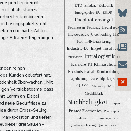
nversprechen beruht,
DTO
Effizienz
Elektronik
n nicht als starres
Energiepreise
EU
EUDR
ertriebler kombinieren
Fachkräftemangel
ein Lösungspaket steht,
FachPack
Fachmessen
Fachpack
jekten und harte Zahlen
Flexodruck
HR
Greenwashing
istige Effizienzsteigerungen
Icon
Individualisierung
Industrie4.0
Inkjet
Insolvenz
Intralogistik
Integration
IT
Karriere
Klimaschutz
KI
er den reinen
Kreislaufwirtschaft
Kundenbindung
des Kunden geliefert hat,
Lagerhaltung
Leadership
Logistik
riedenheit überwachen. „Mit
LOPEC
Marketing
MIS
eigen Vertriebsteams, dass
Modellfabrik
führt Lamm an. Dabei
Nachhaltigkeit
und neue Bedürfnisse zu
Papier
eise durch Cross-Selling,
PrintedElectronics
Prototypen
Marktposition und liefern
Prozessketten
Prozessmanagement
l dieser drei Säulen –
Qualitätssicherung
Querschneider