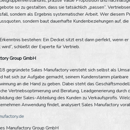
Zielgruppenverständnis, präzise Value Proposition und nachhalti
gebote so zu gestalten, dass sie tatsächlich „passen“. Vertriebser
ksfall, sondern als Ergebnis systematischer Arbeit. Wer diesem Prin
lussquoten, sondern baut dauerhafte Kundenbeziehungen auf, die 
 Erkenntnis bestehen: Ein Deckel sitzt erst dann perfekt, wenn er
wird“, schließt der Experte für Vertrieb.
ctory Group GmbH
18 gegründete Sales Manufactory versteht sich selbst als Umsat
nd hat sich zur Aufgabe gemacht, seinem Kundenstamm planbare 
nnung an die Hand zu geben. Dabei steht das Geschäftsmodell au
ische Vertriebsoptimierung und Beratung, Leadgenerierung durch
bildung der Sales-Abteilung des Kunden zu Verkaufsprofis. Wel
ternehmen Anwendung findet, analysiert Sales Manufactory vora
ufactory.de
ales Manufactory Group GmbH