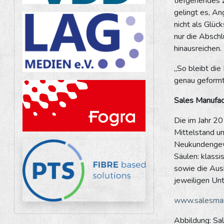
tiefgehendes 
gelingt es, An
nicht als Glüc
nur die Absch
hinausreichen.
„So bleibt die
genau geformt 
Sales Manufa
Die im Jahr 20
Mittelstand u
Neukundengewi
Säulen: klass
sowie die Aus
jeweiligen Un
www.salesman
Abbildung: S