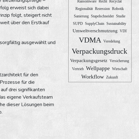
ge Beziehungspflege –
Ransomware
Recht
Recyclat
folg erweist sich dabei
Regionalität
Rezession
Robotik
zip folgt, steigert nicht
Sanierung
Stapelschneider
Studie
weit über den Erstkauf
SUPD
SupplyChain
Sustainability
Umweltverschmutzung
VDI
VDMA
 sorgfältig ausgewählt und
Veredelung
Verpackungsdruck
Verpackungsgesetz
Versicherung
Wellpappe
Vertrieb
Wirtschaft
zarchitekt für den
Workflow
Zukunft
Prozesse für die
f drei signifikanten
 das eigene Verkaufsteam
che dieser Lösungen beim
b.