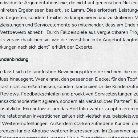
individuelle Argumentationslinie, die nicht auf generischen Nutze
nkreten Ergebnissen basiert“, so Lamm. Dies erfordert, Leistunge
u begreifen, sondern flexibel zu komponieren und zu skalieren. V
zleistungen und Serviceelemente so miteinander, dass am Ende 
Wettbewerb abhebt. „Durch Fallbeispiele aus vergleichbaren Pro
ils veranschaulichen sie, wie die Investition in ihr Angebot langfr
ungen nach sich zieht“, erklärt der Experte.
undenbindung
le lässt sich die langfristige Beziehungspflege bezeichnen, die üb
luss hinausgeht. Wer einmal den passenden Deckel für den Topf 
takt nicht abreißen lassen, sondern kontinuierlich die Kundenzuf
Reviews, Feedbackschleifen und proaktiven Serviceleistungen z
transaktionsorientiert agieren, sondern als verlässlicher Partner“, 
usätzliche Erkenntnisse, um das Portfolio weiter zu optimieren 
he relationalen Investitionen zahlen sich vielfach aus, beispielsw
r Weiterempfehlungen. Außerdem stärken zufriedene Kunden die 
renzen für die Akquise weiterer Interessenten. Im Zusammenspie