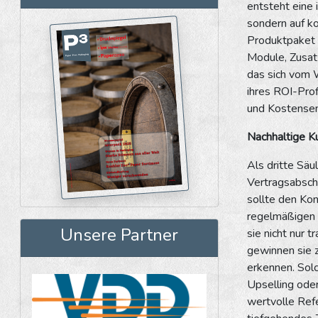
entsteht eine 
sondern auf ko
Produktpaket z
Module, Zusat
das sich vom 
ihres ROI-Prof
und Kostensenk
Nachhaltige K
Als dritte Säu
Vertragsabsch
sollte den Kon
regelmäßigen 
Unsere Partner
sie nicht nur 
gewinnen sie z
erkennen. Solc
Upselling ode
wertvolle Refe