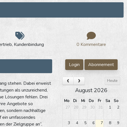
ertrieb, Kundenbindung
0 Kommentare
Login
Abonnement
Heute
lang stehen. Dabei erweist
August 2026
tungen als unzureichend,
e Lösungen fehlen. Drei
Mo
Di
Mi
Do
Fr
Sa
So
 ihre Angebote so
27
28
29
30
31
1
2
len, sondern nachhaltige
f ein umfassendes
3
4
5
6
7
8
9
n der Zielgruppe an“,