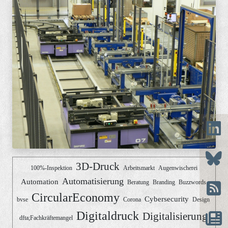
3D-Druck
100%-Inspektion
Arbeitsmarkt
Augenwischerei
Automatisierung
Automation
Beratung
Branding
Buzzwords
CircularEconomy
Cybersecurity
bvse
Corona
Design
Digitaldruck
Digitalisierung
dfta;Fachkräftemangel