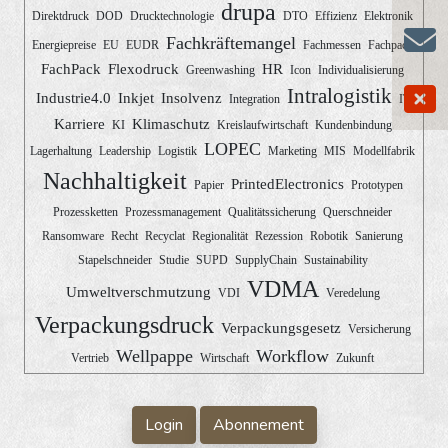
drupa
Direktdruck
DOD
Drucktechnologie
DTO
Effizienz
Elektronik
Fachkräftemangel
Energiepreise
EU
EUDR
Fachmessen
Fachpack
FachPack
Flexodruck
HR
Greenwashing
Icon
Individualisierung
Intralogistik
Industrie4.0
Inkjet
Insolvenz
Integration
IT
Karriere
Klimaschutz
KI
Kreislaufwirtschaft
Kundenbindung
LOPEC
Lagerhaltung
Leadership
Logistik
Marketing
MIS
Modellfabrik
Nachhaltigkeit
PrintedElectronics
Papier
Prototypen
Prozessketten
Prozessmanagement
Qualitätssicherung
Querschneider
Ransomware
Recht
Recyclat
Regionalität
Rezession
Robotik
Sanierung
Stapelschneider
Studie
SUPD
SupplyChain
Sustainability
VDMA
Umweltverschmutzung
VDI
Veredelung
Verpackungsdruck
Verpackungsgesetz
Versicherung
Wellpappe
Workflow
Vertrieb
Wirtschaft
Zukunft
Login
Abonnement