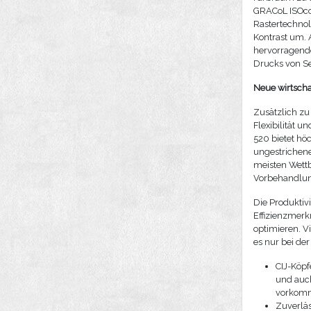
GRACoL ISOco
Rastertechnol
Kontrast um. 
hervorragende
Drucks von Se
Neue wirtscha
Zusätzlich zu
Flexibilität u
520 bietet hö
ungestrichen
meisten Wett
Vorbehandlung
Die Produktiv
Effizienzmerk
optimieren. 
es nur bei der
CIJ-Köpf
und auc
vorkomm
Zuverläs