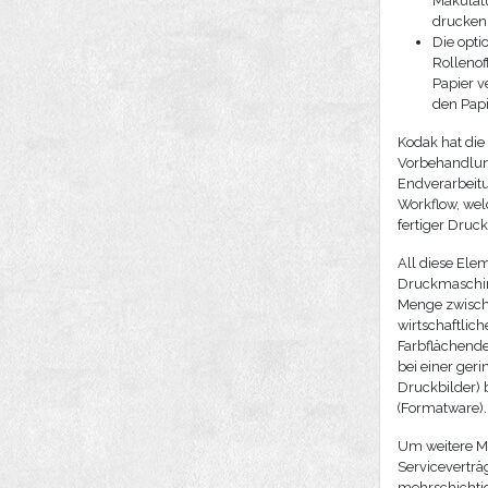
Makulatu
drucken
Die opti
Rollenof
Papier v
den Papi
Kodak hat die
Vorbehandlun
Endverarbeitu
Workflow, wel
fertiger Druc
All diese Ele
Druckmaschine
Menge zwische
wirtschaftlic
Farbflächende
bei einer ger
Druckbilder) 
(Formatware).
Um weitere Mö
Serviceverträ
mehrschichtig