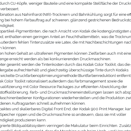
urch CIJ-Köpfe, weniger Bauteile und eine kompakte Stellfläche der Druc
 verbessert.
ination aus Nahinfrarot (NIR)-Trocknern und Bahnkühlung sorgt für eine eff
g bei hohem Farbauftrag auf schweren, glänzend gestrichenen Bedruckstoff
digkeit.
partikel-Pigmenttinten, die nach Ansicht von Kodak die kostengünstigsten
nd, enthalten einen geringen Anteil an Feuchthaltemitteln, was die Trocknung
ußerdem fehlen Tintenzusätze wie Latex, die mit Nachbeschichtungen nach
n können.
n hohen Gehalt an ultrafeinen Pigmenten können Zielfarben auch mit eine
enge erreicht werden als bei konkurrierenden Druckmaschinen.
ter gesenkt werden die Tintenkosten durch das Kodak Color Toolkit, das di
ergabe aufrechterhält und gleichzeitig überschüssige Tinte durch Kodaks
wickelte Druckfarbenoptimierungsmethode (Buntfarbenreduktion) entfernt
k Color Toolkit rationalisiert außerdem das Farbmanagement sowie die
alifizierung mit Color Resource Packages zur effizienten Abwicklung der
toffkalibrierung. Farb- und Druckmaschineneinstellungen lassen sich absp
aschinenbediener Konfigurationen wiederherstellen und die Produktion zw
edenen Auftragsarten schnell aufnehmen können.
aktes und skalierbares Digital Front End, der Kodak 900 Print Manager, ka
 Speicher rippen und die Druckmaschine so ansteuern, dass sie mit voller
digkeit produzieren kann.
grierte Bildqualitätssystem verringert die Makulatur beim Einrichten. Zusätz