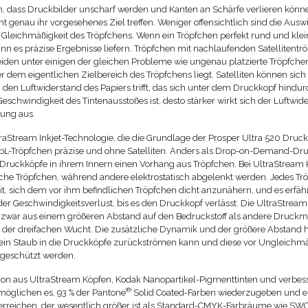
in, dass Druckbilder unscharf werden und Kanten an Schärfe verlieren könn
ht genau ihr vorgesehenes Ziel treffen. Weniger offensichtlich sind die Aus
Gleichmäßigkeit des Tröpfchens. Wenn ein Tröpfchen perfekt rund und klein
 kann es präzise Ergebnisse liefern. Tröpfchen mit nachlaufenden Satellitent
leiden unter einigen der gleichen Probleme wie ungenau platzierte Tröpfchen,
er dem eigentlichen Zielbereich des Tröpfchens liegt. Satelliten können sic
 den Luftwiderstand des Papiers trifft, das sich unter dem Druckkopf hindur
Geschwindigkeit des Tintenausstoßes ist, desto stärker wirkt sich der Luftwid
ung aus.
raStream Inkjet-Technologie, die die Grundlage der Prosper Ultra 520 Druck
5-pL-Tröpfchen präzise und ohne Satelliten. Anders als Drop-on-Demand-Dr
Druckköpfe in ihrem Innern einen Vorhang aus Tröpfchen. Bei UltraStream
e Tröpfchen, während andere elektrostatisch abgelenkt werden. Jedes Tr
it, sich dem vor ihm befindlichen Tröpfchen dicht anzunähern, und es erfäh
er Geschwindigkeitsverlust, bis es den Druckkopf verlässt. Die UltraStream
 zwar aus einem größeren Abstand auf den Bedruckstoff als andere Druck
 der dreifachen Wucht. Die zusätzliche Dynamik und der größere Abstand
 kein Staub in die Druckköpfe zurückströmen kann und diese vor Ungleichm
 geschützt werden.
on aus UltraStream Köpfen, Kodak Nanopartikel-Pigmenttinten und verbess
®
öglichen es, 93 % der Pantone
Solid Coated-Farben wiederzugeben und e
rreichen, der wesentlich größer ist als Standard-CMYK-Farbräume wie SW