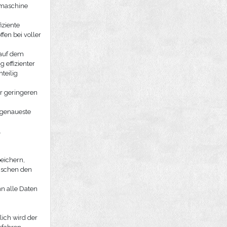
kmaschine
iziente
en bei voller
 auf dem
 effizienter
teilig
r geringeren
e genaueste
.
eichern,
ischen den
nn alle Daten
lich wird der