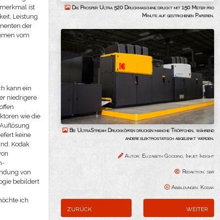
smerkmal ist
Die Prosper Ultra 520 Druckmaschine druckt mit 150 Meter pro
Minute auf gestrichenen Papieren.
eit, Leistung
onenten der
lumen vom
ch kann ein
er niedrigere
offen
ktoren wie die
Auflösung
Bei UltraStream Druckköpfen drucken manche Tröpfchen, während
efert keine
andere elektrostatisch abgelenkt werden.
ind. Kodak
von
Autor: Elizabeth Gooding, Inkjet Insight
m-
Redaktion: sbr
endung von
ogie bebildert
Abbildungen: Kodak
möchte ich
zurück
weiter