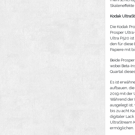
Skaleneffekte
Kodak UltraSt
Die Kodak Pro
Prosper Ultra
Ultra P520 is
den für diese
Papiere mit 
Beide Prosper
wobei Beta-Ins
Quartal dieses
Es ist erwähn
aufbauen, die
2019 mit der
Während der M
ausgelegt ist
bis zu acht K
digitaler Lac
UltraStream K
ermöglichen.