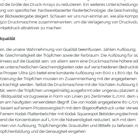
d die Größe des Druck-Arrays zu reduzieren. Ein weiteres Unterscheidung
ng von spezifischer, hardwarebasierter Rastertechnologie, die Geschwindigk
der Bildwiedergabe steigert. Schauen wir uns nun einmal an, wie alle Komp
a 520 Druckmaschine zusammenwirken, um die Verlagerung von Druckvo
 Inkjetdruck attraktiver zu machen.
tqualität
en, die unsere Wahrnehmung von Qualität beeinflussen, zählen Auflösung,
e, Gleichmäßigkeit der Tröpfchen sowie der Farbraum. Die Auflösung für si
Hinweis auf die Qualität sein, vor allem wenn eine Druckmaschine höhere od
ei unterschiedlichen Geschwindigkeiten oder auf verschiedenen Bedruckst
ie Prosper Ultra 520 bietet eine konstante Auflösung von 600 x 1.800 dpi. Fa
atzierung der Tröpfchen müssen im Zusammenhang mit der angegebenen 
ücksichtigt werden. Selbst die Druckmaschine mit der höchsten Auflösung li
ität, wenn die Tröpfchen unregelmäßig ausgeformt oder ungenau platziert s
e Bildqualität vorzugsweise in Form von Linien pro Zentimeter (L/cm), dem 
ten am häufigsten verwendeten Begriff. Die von Kodak angegebene 80-L/c
 basiert auf einem Prozessvergleich mit dem Bogenoffsetdruck unter Verw
auf einem Kodak Plattenbelichter mit Kodak Squarespot Bebilderungstechnol
nd die Konzentration auf L/cm die Notwendigkeit reduziert, sich mit dem
n von Auflösung, Tröpfchengröße, Graustufen und Bittiefe zu befassen, 
Tröpfchenbildung und die Genauigkeit eingehen.