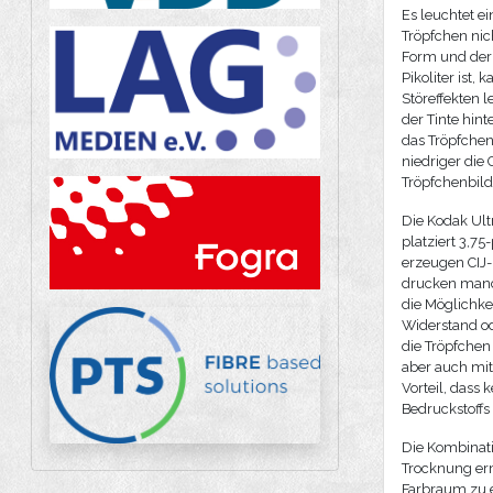
Es leuchtet e
Tröpfchen nic
Form und der 
Pikoliter ist,
Störeffekten 
der Tinte hint
das Tröpfchen
niedriger die 
Tröpfchenbild
Die Kodak Ult
platziert 3,7
erzeugen CIJ-
drucken manch
die Möglichke
Widerstand od
die Tröpfchen
aber auch mit
Vorteil, dass
Bedruckstoffs
Die Kombinati
Trocknung erm
Farbraum zu e