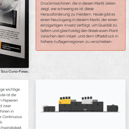
Druckmaschinen, die in diesen Markt zielen,
zeigt, wie schwierig es ist, diese
Herausforderung zu meistern. Heute gibt es
einen Neuzugang in diesem Markt, der einen
einzigartigen Ansatz verfolgt, um Qualität zu
liefern und gleichzeitig den Break-even-Point
zwischen dem Inkjet- und dem Offsetdruck in
höhere Auflagenregionen zu verschieben.
Solid Coated-Farben.
ige wichtige
te ist die
n Papieren
nd zwar
hinen in
ber Continuous
ak
schwindigkeit