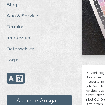
Blog
Abo & Service
Termine
Impressum
Datenschutz
Login
Die vierfarbi
Unterscheidun
Prosper Ultra
geht. Vor all
konsistent be
dieser Kategor
Aktuelle Ausgabe
Inkjet (CIJ)-
UltraStream I