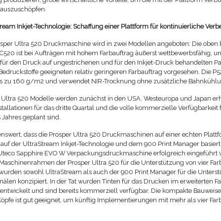
 auszuschöpfen.
ream Inkjet-Technologie: Schaffung einer Plattform für kontinuierliche Ver
sper Ultra 520 Druckmaschine wird in zwei Modellen angeboten: Die oben
 C520 ist bei Aufträgen mit hohem Farbauftrag äußerst wettbewerbsfähig, un
t für den Druck auf ungestrichenen und für den Inkjet-Druck behandelten P
 Bedruckstoffe geeigneten relativ geringeren Farbauftrag vorgesehen. Die P5
bis zu 160 g/m2 und verwendet NIR-Trocknung ohne zusätzliche Bahnkühlu
 Ultra 520 Modelle werden zunächst in den USA, Westeuropa und Japan erhä
tallationen für das dritte Quartal und die volle kommerzielle Verfügbarkeit f
 Jahres geplant sind.
enswert, dass die Prosper Ultra 520 Druckmaschinen auf einer echten Platt
 auf der UltraStream Inkjet-Technologie und dem 900 Print Manager basiert,
 Uteco Sapphire EVO W Verpackungsdruckmaschine erfolgreich eingeführt 
aschinenrahmen der Prosper Ultra 520 für die Unterstützung von vier Fa
, wurden sowohl UltraStream als auch der 900 Print Manager für die Unters
anälen konzipiert. In der Tat wurden Tinten für das Drucken im erweiterten 
k entwickelt und sind bereits kommerziell verfügbar. Die kompakte Bauweise
öpfe ist gut geeignet, um künftig Implementierungen mit mehr als vier Far