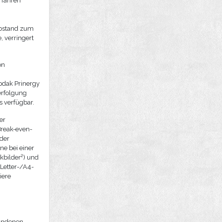
rfahren
Abstand zum
, verringert
on
odak Prinergy
erfolgung
s verfügbar.
er
Break-even-
 der
ne bei einer
2
kbilder
) und
Letter-/A4-
iere
bundenen