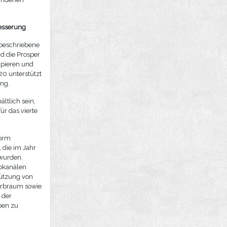
besserung
 beschriebene
d die Prosper
apieren und
20 unterstützt
ng.
ltlich sein,
ür das vierte
form
 die im Jahr
wurden.
rbkanälen
tützung von
Farbraum sowie
 der
ben zu