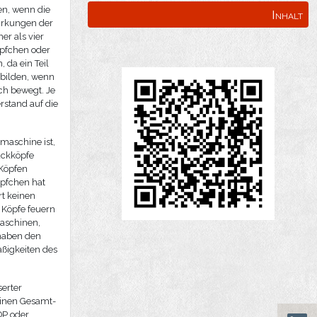
en, wenn die
Inhalt
wirkungen der
er als vier
röpfchen oder
 da ein Teil
h bilden, wenn
ch bewegt. Je
erstand auf die
maschine ist,
uckköpfe
 Köpfen
öpfchen hat
rt keinen
 Köpfe feuern
maschinen,
 haben den
äßigkeiten des
erter
inen Gesamt-
OP oder