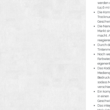
werden d
(14,6 m)
Die Komb
Trocknun
Geschwin
Die Nano
Markt si
macht. A
reagiere
Durch de
Tintenm
Noch wei
Farbwied
eigenent
Das Koda
Medienqu
Bedrucks
sodass M
verschi
Ein komp
in einen
Geschwin
Das inte