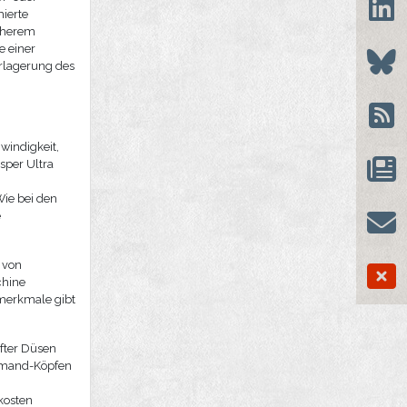
mierte
höherem
e einer
erlagerung des
windigkeit,
osper Ultra
Wie bei den
e
 von
chine
merkmale gibt
fter Düsen
Demand-Köpfen
kosten