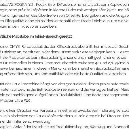
1
atedV2 (FOGRA 39)
. Kodak Error Diffusion, eine für UltraStream Köpfe opti
ogie, setzt präzise Tröpfchen in klarere Bilder mit weniger Körnigkeit und 
Allerdings reichen das Übertreffen von Offset-Farbvorgaben und die Ausgab
n Bildqualität ohne ein solides wirtschaftliches Modell nicht aus, um die V
iten in den Inkjet voranzutreiben.
ftliche Maßstäbe im Inkjet-Bereich gesetzt
 einer CMYK-Farbqualität, die den Offsetdruck übertrifft, kommt es auf Gesch
nd Effizienz an, damit der Inkjet dem Offsetdruck Seiten abjagen kann. Die Pr
chste Produktivität beim Bedrucken glänzend und matt gestrichener sowie
2
er Druckmedien in einem Grammaturbereich zwischen 42 und 270 g/m
. 
bewerbsmaschinen in diesem Markt, kann bei manchen Bedruckstoffen ein
 erforderlich sein, um Kompatibilität oder die beste Qualität zu erreichen.
ität der Druckmaschine hängt von den gedruckten Bildern pro Minute sowie
malen ab, welche die Betriebskosten senken und die Verfügbarkeit der Mas
Viele der nachfolgend aufgeführten Produktivitäts- und Kostenmanagement
 Prosper Ultra 520.
e, die kein Drucken von Farbabnahmestreifen zwecks Verhinderung verstop
h kein Abdecken der Druckköpfe erfordern, eliminieren die bei Drop-on-
ende Tintenverschwendung.
sigkeit, Anlauf der Maschine bei Produktionsbeginn, Wartung und Standort