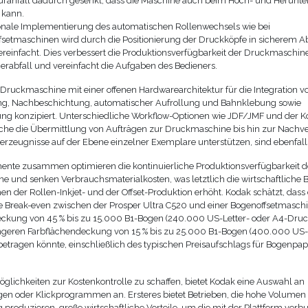
ranfall dadurch gesenkt, dass die Maschine auch beim Hoch- und Herunte
 kann.
onale Implementierung des automatischen Rollenwechsels wie bei
fsetmaschinen wird durch die Positionierung der Druckköpfe in sicherem 
ereinfacht. Dies verbessert die Produktionsverfügbarkeit der Druckmaschine
erabfall und vereinfacht die Aufgaben des Bedieners.
 Druckmaschine mit einer offenen Hardwarearchitektur für die Integration v
g, Nachbeschichtung, automatischer Aufrollung und Bahnklebung sowie
ng konzipiert. Unterschiedliche Workflow-Optionen wie JDF/JMF und der K
che die Übermittlung von Aufträgen zur Druckmaschine bis hin zur Nachv
kerzeugnisse auf der Ebene einzelner Exemplare unterstützen, sind ebenfall
mente zusammen optimieren die kontinuierliche Produktionsverfügbarkeit d
 und senken Verbrauchsmaterialkosten, was letztlich die wirtschaftliche 
n der Rollen-Inkjet- und der Offset-Produktion erhöht. Kodak schätzt, dass
he Break-even zwischen der Prosper Ultra C520 und einer Bogenoffsetmaschi
ckung von 45 % bis zu 15.000 B1-Bogen (240.000 US-Letter- oder A4-Druc
ingeren Farbflächendeckung von 15 % bis zu 25.000 B1-Bogen (400.000 US-
betragen könnte, einschließlich des typischen Preisaufschlags für Bogenpap
glichkeiten zur Kostenkontrolle zu schaffen, bietet Kodak eine Auswahl an
gen oder Klickprogrammen an. Ersteres bietet Betrieben, die hohe Volumen
 produzieren, große wirtschaftliche Vorteile, um die mit der Plattform ver