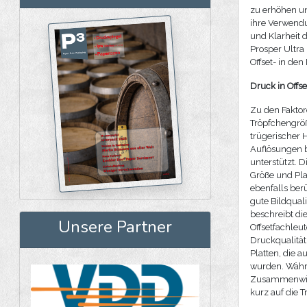
zu erhöhen un
ihre Verwendu
und Klarheit 
Prosper Ultr
Offset- in den
Druck in Offse
Zu den Faktor
Tröpfchengröß
trügerischer 
Auflösungen b
unterstützt. D
Größe und Pl
ebenfalls ber
gute Bildqual
beschreibt di
Unsere Partner
Offsetfachleu
Druckqualität
Platten, die 
wurden. Währe
Zusammenwirke
kurz auf die 