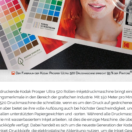
®
Der Farbraum der Kodak Prosper Ultra 520 Druckmaschine erreicht 93 % der Pantone
g druckende Kodak Prosper Ultra 520 Rollen-Inkjetdruckmaschine bringt ein
gsmerkmale in den Bereich der grafischen Industrie. Mit 150 Meter pro Minu
 520 Druckmaschine die schnellste, wenn es um den Druck auf gestrichene
em aber bietet sie ihre volle Auflösung auch bei höchster Geschwindigkeit, u
i allen unterstützten Papiergewichten und -sorten. Während alle Druckmasc
ie mit wasserbasiertem Inkjet arbeiten, ist dies die einzige Maschine, die ü
Druckköpfe verfügt. Dabei handelt es sich um die neueste Generation der Kod
nkjet-Druckköpfe, die elektrostatische Ablenkung nutzen, um die Inkjet-Ge