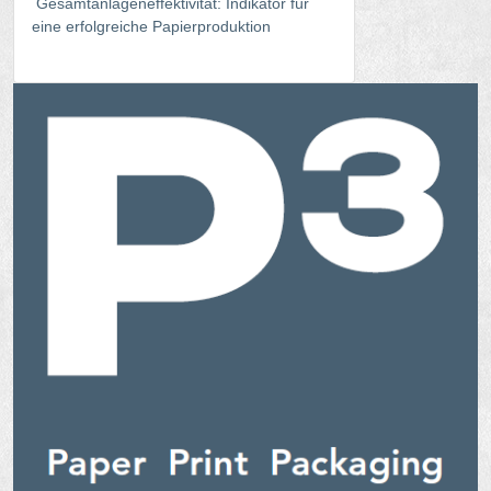
Gesamtanlageneffektivität: Indikator für
eine erfolgreiche Papierproduktion