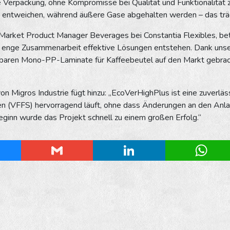
ge Verpackung, ohne Kompromisse bei Qualität und Funktionalität
e entweichen, während äußere Gase abgehalten werden – das trägt
 Market Product Manager Beverages bei Constantia Flexibles, bet
 enge Zusammenarbeit effektive Lösungen entstehen. Dank unsere
baren Mono-PP-Laminate für Kaffeebeutel auf den Markt gebracht.
von Migros Industrie fügt hinzu: „EcoVerHighPlus ist eine zuverläs
n (VFFS) hervorragend läuft, ohne dass Änderungen an den Anlag
ginn wurde das Projekt schnell zu einem großen Erfolg.“
esky
Gmail
LinkedIn
Whats