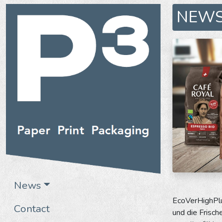
NEW
News
EcoVerHighPlu
Contact
und die Frisc