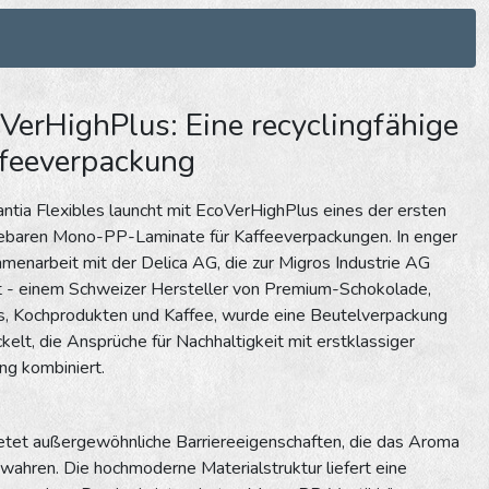
VerHighPlus: Eine recyclingfähige
feeverpackung
ntia Flexibles launcht mit EcoVerHighPlus eines der ersten
lebaren Mono-PP-Laminate für Kaffeeverpackungen. In enger
enarbeit mit der Delica AG, die zur Migros Industrie AG
t - einem Schweizer Hersteller von Premium-Schokolade,
s, Kochprodukten und Kaffee, wurde eine Beutelverpackung
kelt, die Ansprüche für Nachhaltigkeit mit erstklassiger
ng kombiniert.
etet außergewöhnliche Barriereeigenschaften, die das Aroma
ahren. Die hochmoderne Materialstruktur liefert eine