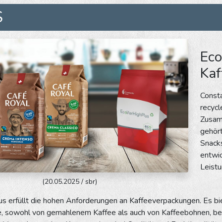
S
Eco
Kaf
Consta
recyc
Zusamm
gehör
Snack
entwic
Leistu
(20.05.2025 / sbr)
s erfüllt die hohen Anforderungen an Kaffeeverpackungen. Es bi
he, sowohl von gemahlenem Kaffee als auch von Kaffeebohnen, bew