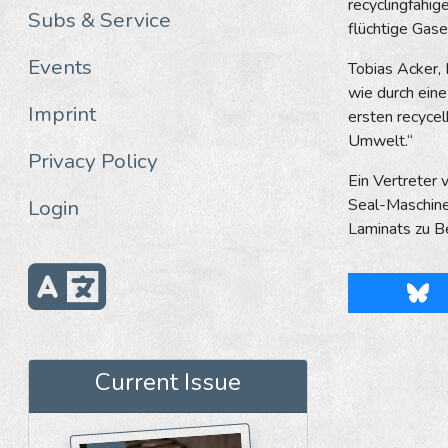
recyclingfähi
Subs & Service
flüchtige Gas
Events
Tobias Acker,
wie durch eine
Imprint
ersten recycel
Umwelt.“
Privacy Policy
Ein Vertreter 
Login
Seal-Maschine
Laminats zu Be
Blu
Current Issue