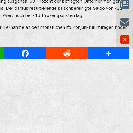
rung ausgehen. 59 Prozent der befragten Unternehmen gehen
s. Der daraus resultierende saisonbereinigte Saldo von -11
r Wert noch bei -13 Prozentpunkten lag.
Teilnahme an den monatlichen ifo Konjunkturumfragen finden
App
Facebook
Reddit
Share