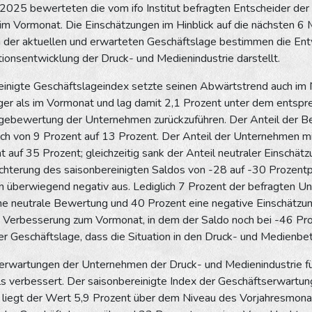
025 bewerteten die vom ifo Institut befragten Entscheider der
 im Vormonat. Die Einschätzungen im Hinblick auf die nächsten 6
der aktuellen und erwarteten Geschäftslage bestimmen die Entwi
tionsentwicklung der Druck- und Medienindustrie darstellt.
einigte Geschäftslageindex setzte seinen Abwärtstrend auch im 
iger als im Vormonat und lag damit 2,1 Prozent unter dem entspr
ebewertung der Unternehmen zurückzuführen. Der Anteil der Betri
ch von 9 Prozent auf 13 Prozent. Der Anteil der Unternehmen mit
 auf 35 Prozent; gleichzeitig sank der Anteil neutraler Einschät
echterung des saisonbereinigten Saldos von -28 auf -30 Prozen
in überwiegend negativ aus. Lediglich 7 Prozent der befragten U
ne neutrale Bewertung und 40 Prozent eine negative Einschätzu
ne Verbesserung zum Vormonat, in dem der Saldo noch bei -46 Pro
r Geschäftslage, dass die Situation in den Druck- und Medienbet
erwartungen der Unternehmen der Druck- und Medienindustrie 
 verbessert. Der saisonbereinigte Index der Geschäftserwartu
 liegt der Wert 5,9 Prozent über dem Niveau des Vorjahresmona