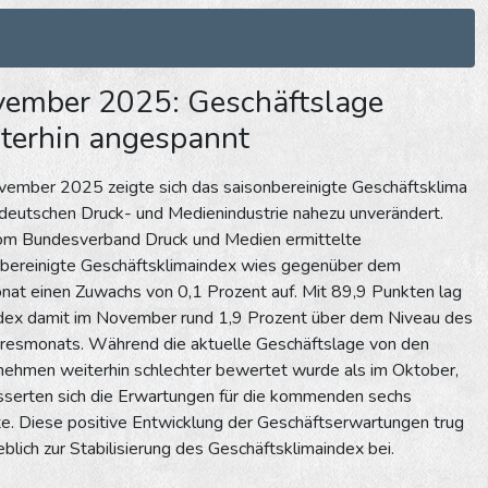
ember 2025: Geschäftslage
terhin angespannt
vember 2025 zeigte sich das saisonbereinigte Geschäftsklima
 deutschen Druck- und Medienindustrie nahezu unverändert.
om Bundesverband Druck und Medien ermittelte
nbereinigte Geschäftsklimaindex wies gegenüber dem
at einen Zuwachs von 0,1 Prozent auf. Mit 89,9 Punkten lag
ndex damit im November rund 1,9 Prozent über dem Niveau des
hresmonats. Während die aktuelle Geschäftslage von den
nehmen weiterhin schlechter bewertet wurde als im Oktober,
sserten sich die Erwartungen für die kommenden sechs
e. Diese positive Entwicklung der Geschäftserwartungen trug
lich zur Stabilisierung des Geschäftsklimaindex bei.