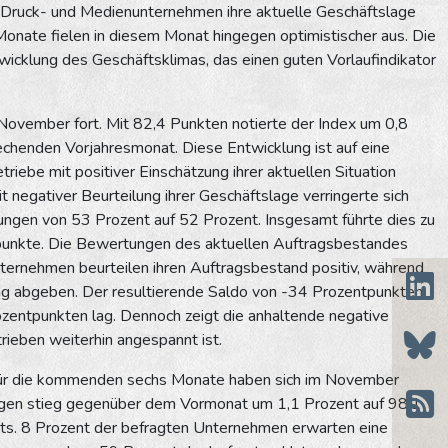
 Druck- und Medienunternehmen ihre aktuelle Geschäftslage
 Monate fielen in diesem Monat hingegen optimistischer aus. Die
cklung des Geschäftsklimas, das einen guten Vorlaufindikator
November fort. Mit 82,4 Punkten notierte der Index um 0,8
echenden Vorjahresmonat. Diese Entwicklung ist auf eine
ebe mit positiver Einschätzung ihrer aktuellen Situation
 negativer Beurteilung ihrer Geschäftslage verringerte sich
zungen von 53 Prozent auf 52 Prozent. Insgesamt führte dies zu
tpunkte. Die Bewertungen des aktuellen Auftragsbestandes
nternehmen beurteilen ihren Auftragsbestand positiv, während
ng abgeben. Der resultierende Saldo von -34 Prozentpunkten
zentpunkten lag. Dennoch zeigt die anhaltende negative
rieben weiterhin angespannt ist.
für die kommenden sechs Monate haben sich im November
ngen stieg gegenüber dem Vormonat um 1,1 Prozent auf 98,1
ts. 8 Prozent der befragten Unternehmen erwarten eine