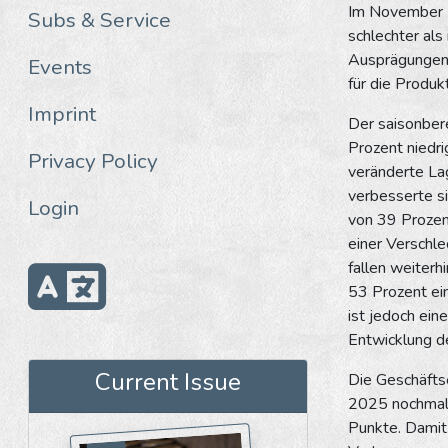
Im November 2
Subs & Service
schlechter als
Ausprägungen 
Events
für die Produk
Imprint
Der saisonber
Prozent niedr
Privacy Policy
veränderte Lag
verbesserte si
Login
von 39 Prozent
einer Verschl
fallen weiterh
53 Prozent ei
ist jedoch ei
Entwicklung de
Current Issue
Die Geschäfts
2025 nochmals
Punkte. Damit