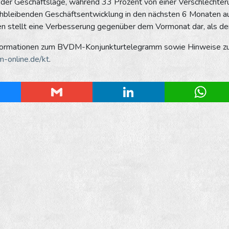
der Geschäftslage, während 33 Prozent von einer Verschlechte
ichbleibenden Geschäftsentwicklung in den nächsten 6 Monaten au
n stellt eine Verbesserung gegenüber dem Vormonat dar, als de
formationen zum BVDM-Konjunkturtelegramm sowie Hinweise zur 
-online.de/kt
.
esky
Gmail
LinkedIn
Whats