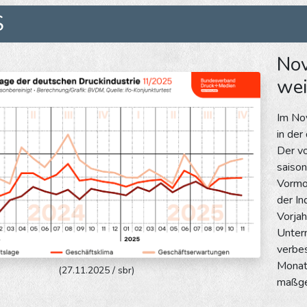
S
Nov
wei
Im No
in der
Der v
saiso
Vormon
der I
Vorja
Unter
verbe
Monat
(27.11.2025 / sbr)
maßgeb