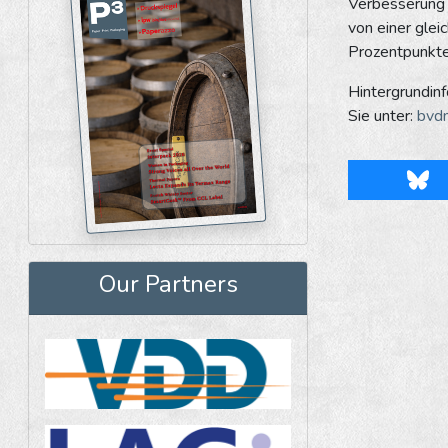
Verbesserung 
von einer gle
Prozentpunkte
Hintergrundin
Sie unter:
bvdm
Blu
Our Partners