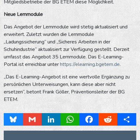
Mitgliedsbetriebe der BG ETEM diese Möglichkeit.
Neue Lernmodule
Das Angebot der Lernmodule wird stetig aktualisiert und
erweitert. Zuletzt wurden die Lernmodule
„Ladungssicherung“ und „Sicheres Arbeiten in der
Schuhindustrie“ aktualisiert zur Verfügung gestellt. Derzeit
umfasst das Angebot 35 Lernmodule. Das E-Learning-
Portal ist erreichbar unter
https://elearning.bgetem.de
.
„Das E-Learning-Angebot ist eine wertvolle Ergänzung zu
persönlichen Unterweisungen, kann diese aber nicht
ersetzen“, betont Frank Göller, Präventionsleiter der BG
ETEM.
Bluesky
Gmail
LinkedIn
WhatsApp
Facebook
Reddit
Share