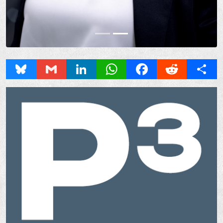
Bluesky
Gmail
LinkedIn
WhatsApp
Facebook
Reddit
Share