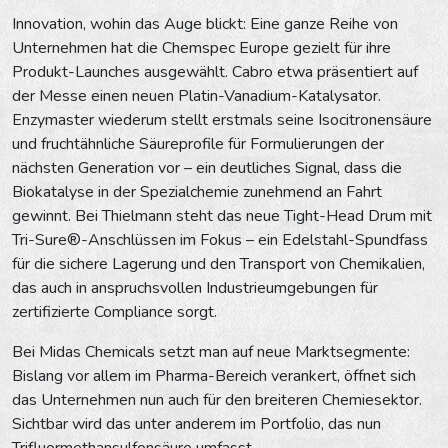
Innovation, wohin das Auge blickt: Eine ganze Reihe von
Unternehmen hat die Chemspec Europe gezielt für ihre
Produkt-Launches ausgewählt. Cabro etwa präsentiert auf
der Messe einen neuen Platin-Vanadium-Katalysator.
Enzymaster wiederum stellt erstmals seine Isocitronensäure
und fruchtähnliche Säureprofile für Formulierungen der
nächsten Generation vor – ein deutliches Signal, dass die
Biokatalyse in der Spezialchemie zunehmend an Fahrt
gewinnt. Bei Thielmann steht das neue Tight-Head Drum mit
Tri-Sure®-Anschlüssen im Fokus – ein Edelstahl-Spundfass
für die sichere Lagerung und den Transport von Chemikalien,
das auch in anspruchsvollen Industrieumgebungen für
zertifizierte Compliance sorgt.
Bei Midas Chemicals setzt man auf neue Marktsegmente:
Bislang vor allem im Pharma-Bereich verankert, öffnet sich
das Unternehmen nun auch für den breiteren Chemiesektor.
Sichtbar wird das unter anderem im Portfolio, das nun
Trifluormethansulfonsäure umfasst –