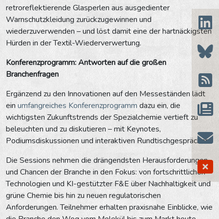
retroreflektierende Glasperlen aus ausgedienter
Warnschutzkleidung zurückzugewinnen und
wiederzuverwenden – und löst damit eine der hartnäckigsten
Hürden in der Textil-Wiederverwertung.
Konferenzprogramm: Antworten auf die großen
Branchenfragen
Ergänzend zu den Innovationen auf den Messeständen lädt
ein
umfangreiches Konferenzprogramm
dazu ein, die
wichtigsten Zukunftstrends der Spezialchemie vertieft zu
beleuchten und zu diskutieren – mit Keynotes,
Podiumsdiskussionen und interaktiven Rundtischgesprächen.
Die Sessions nehmen die drängendsten Herausforderungen
und Chancen der Branche in den Fokus: von fortschrittlichen
Technologien und KI-gestützter F&E über Nachhaltigkeit und
grüne Chemie bis hin zu neuen regulatorischen
Anforderungen. Teilnehmer erhalten praxisnahe Einblicke, wie
die Branche den Weg vom Molekül bis zum Markt heute