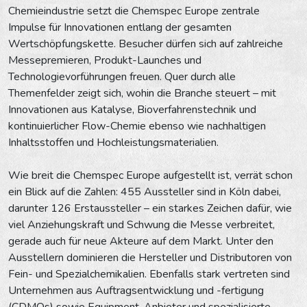
Chemieindustrie setzt die Chemspec Europe zentrale
Impulse für Innovationen entlang der gesamten
Wertschöpfungskette. Besucher dürfen sich auf zahlreiche
Messepremieren, Produkt-Launches und
Technologievorführungen freuen. Quer durch alle
Themenfelder zeigt sich, wohin die Branche steuert – mit
Innovationen aus Katalyse, Bioverfahrenstechnik und
kontinuierlicher Flow-Chemie ebenso wie nachhaltigen
Inhaltsstoffen und Hochleistungsmaterialien.
Wie breit die Chemspec Europe aufgestellt ist, verrät schon
ein Blick auf die Zahlen: 455 Aussteller sind in Köln dabei,
darunter 126 Erstaussteller – ein starkes Zeichen dafür, wie
viel Anziehungskraft und Schwung die Messe verbreitet,
gerade auch für neue Akteure auf dem Markt. Unter den
Ausstellern dominieren die Hersteller und Distributoren von
Fein- und Spezialchemikalien. Ebenfalls stark vertreten sind
Unternehmen aus Auftragsentwicklung und -fertigung
(CDMOs) sowie Equipment-Anbieter und spezialisierte