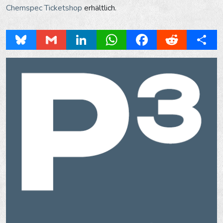
Chemspec Ticketshop
erhältlich.
Bluesky
Gmail
LinkedIn
WhatsApp
Facebook
Reddit
Share