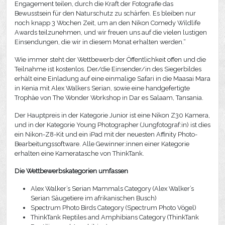
Engagement teilen, durch die Kraft der Fotografie das
Bewusstsein für den Naturschutz zu schärfen. Es bleiben nur
noch knapp 3 Wochen Zeit, um an den Nikon Comedy Wildlife
Awards teilzunehmen, und wir freuen uns auf die vielen lustigen
Einsendungen, die wir in diesem Monat erhalten werden.“
Wie immer steht der Wettbewerb der Öffentlichkeit offen und die
Teilnahme ist kostenlos. Der/die Einsender/in des Siegerbildes
erhält eine Einladung auf eine einmalige Safari in die Maasai Mara
in Kenia mit Alex Walkers Serian, sowie eine handgefertigte
Trophäe von The Wonder Workshop in Dar es Salaam, Tansania.
Der Hauptpreis in der Kategorie Junior ist eine Nikon Z30 Kamera,
und in der Kategorie Young Photographer (Jungfotograf:in) ist dies
ein Nikon-Z8-Kit und ein iPad mit der neuesten Affinity Photo-
Bearbeitungssoftware. Alle Gewinner:innen einer Kategorie
erhalten eine Kameratasche von ThinkTank.
Die Wettbewerbskategorien umfassen
Alex Walker’s Serian Mammals Category (Alex Walker’s
Serian Säugetiere im afrikanischen Busch)
Spectrum Photo Birds Category (Spectrum Photo Vögel)
ThinkTank Reptiles and Amphibians Category (ThinkTank