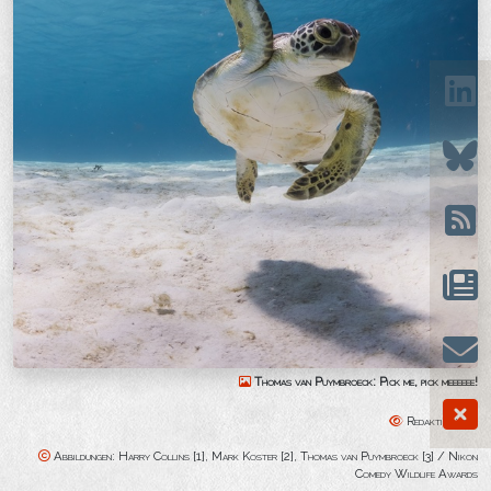
Thomas van Puymbroeck: Pick me, pick meeeeee!
Redaktion: sbr
Abbildungen: Harry Collins [1], Mark Koster [2], Thomas van Puymbroeck [3] / Nikon
Comedy Wildlife Awards