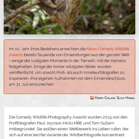
Im 10. Jahr ihres Bestehens erreichten die
Nikon Comedy Wildlife
Awards
bereits Tausende von Einsendungen aus der ganzen Welt
– einige der lustigsten Momente in der Tierwelt, mit der Kamera
festgehalten. Einige der bisher witzigsten Bilder wurden
veröffentlicht, um sowohl Profi- als auch Amateurfotografen zu
inspirieren, ihre eigenen Aufnahmen vor dem Einsendeschluss
am 31. Juli einzureichen.
Harry Collins: Slow Hands.
Die Comedy Wildlife Photography Awards wurden 2015 von den
Profifotografen Paul Joynson-Hicks MBE und Tom Sullam
mitbegründet. Sie wollten einen Wettbewerb ins Leben rufen, der
sich auf eine leichte Variante der Wildtierfotografie konzentriert