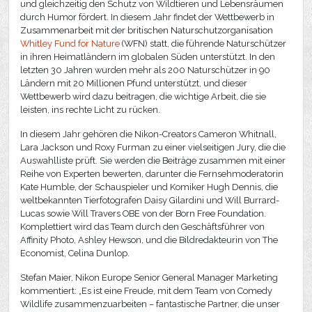
und gleichzeitig den Schutz von Wildtieren und Lebensräumen
durch Humor fördert. In diesem Jahr findet der Wettbewerb in
Zusammenarbeit mit der britischen Naturschutzorganisation
Whitley Fund for Nature
(WFN) statt, die führende Naturschützer
in ihren Heimatländern im globalen Süden unterstützt. In den
letzten 30 Jahren wurden mehr als 200 Naturschützer in 90
Ländern mit 20 Millionen Pfund unterstützt, und dieser
Wettbewerb wird dazu beitragen, die wichtige Arbeit, die sie
leisten, ins rechte Licht zu rücken.
In diesem Jahr gehören die Nikon-Creators Cameron Whitnall,
Lara Jackson und Roxy Furman zu einer vielseitigen Jury, die die
Auswahlliste prüft. Sie werden die Beiträge zusammen mit einer
Reihe von Experten bewerten, darunter die Fernsehmoderatorin
Kate Humble, der Schauspieler und Komiker Hugh Dennis, die
weltbekannten Tierfotografen Daisy Gilardini und Will Burrard-
Lucas sowie Will Travers OBE von der Born Free Foundation.
Komplettiert wird das Team durch den Geschäftsführer von
Affinity Photo, Ashley Hewson, und die Bildredakteurin von The
Economist, Celina Dunlop.
Stefan Maier, Nikon Europe Senior General Manager Marketing
kommentiert: „Es ist eine Freude, mit dem Team von Comedy
Wildlife zusammenzuarbeiten – fantastische Partner, die unser